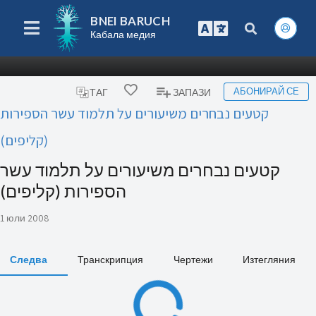
BNEI BARUCH
Кабала медия
АБОНИРАЙ СЕ
ТАГ
ЗАПАЗИ
קטעים נבחרים משיעורים על תלמוד עשר הספירות
(קליפים)
קטעים נבחרים משיעורים על תלמוד עשר
הספירות (קליפים)
1 юли 2008
Следва
Транскрипция
Чертежи
Изтегляния