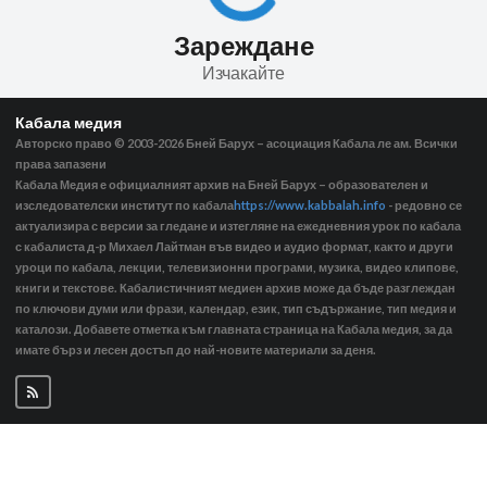
Зареждане
Изчакайте
Кабала медия
Авторско право © 2003-2026
Бней Барух – асоциация Кабала ле ам. Всички
права запазени
Кабала Медия е официалният архив на Бней Барух – образователен и
изследователски институт по кабала
https://www.kabbalah.info
- редовно се
актуализира с версии за гледане и изтегляне на ежедневния урок по кабала
с кабалиста д-р Михаел Лайтман във видео и аудио формат, както и други
уроци по кабала, лекции, телевизионни програми, музика, видео клипове,
книги и текстове. Кабалистичният медиен архив може да бъде разглеждан
по ключови думи или фрази, календар, език, тип съдържание, тип медия и
каталози. Добавете отметка към главната страница на Кабала медия, за да
имате бърз и лесен достъп до най-новите материали за деня.