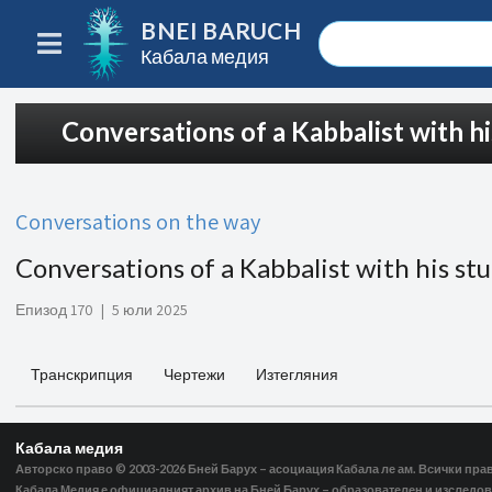
BNEI BARUCH
Кабала медия
Conversations of a Kabbalist with h
Conversations on the way
Conversations of a Kabbalist with his st
Епизод 170
|
5 юли 2025
Транскрипция
Чертежи
Изтегляния
Кабала медия
Авторско право © 2003-2026
Бней Барух – асоциация Кабала ле ам. Всички пра
Кабала Медия е официалният архив на Бней Барух – образователен и изследов