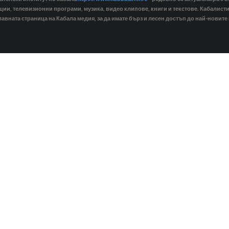
кции, телевизионни програми, музика, видео клипове, книги и текстове. Кабалис
лавната страница на Кабала медия, за да имате бърз и лесен достъп до най-новите