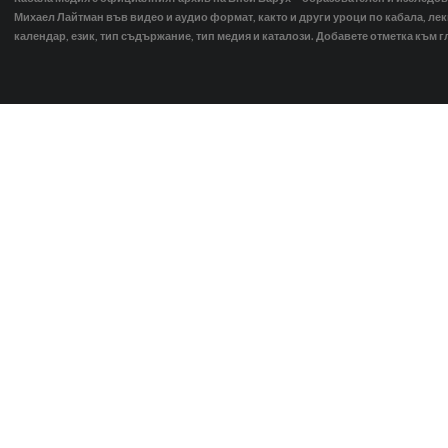
Михаел Лайтман във видео и аудио формат, както и други уроци по кабала, ле
календар, език, тип съдържание, тип медия и каталози. Добавете отметка към г