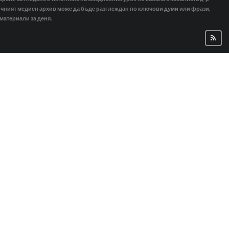
тичният медиен архив може да бъде разглеждан по ключови думи или фрази,
 материали за деня.