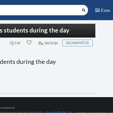
Език
is students during the day
АБОНИРАЙ СЕ
ТАГ
ЗАПАЗИ
udents during the day
ва запазени
ателски институт по кабала
https://www.kabbalah.info
- редовно се актуализира с в