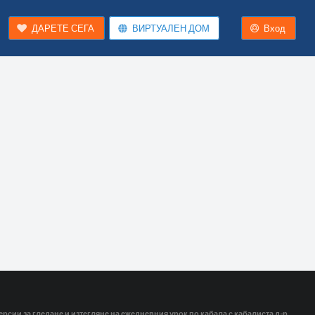
ДАРЕТЕ СЕГА
ВИРТУАЛЕН ДОМ
Вход
ерсии за гледане и изтегляне на ежедневния урок по кабала с кабалиста д-р