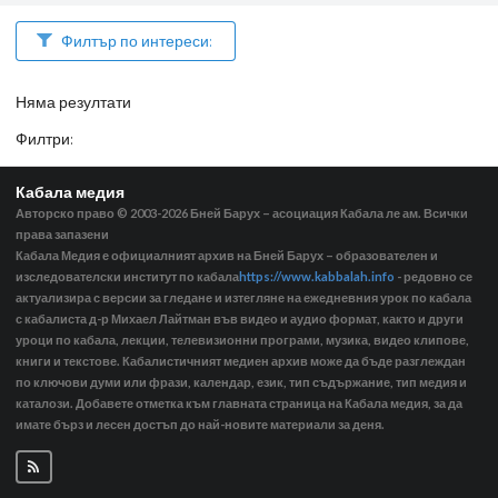
Филтър по интереси:
Няма резултати
Филтри
:
Кабала медия
Авторско право © 2003-2026
Бней Барух – асоциация Кабала ле ам. Всички
права запазени
Кабала Медия е официалният архив на Бней Барух – образователен и
изследователски институт по кабала
https://www.kabbalah.info
- редовно се
актуализира с версии за гледане и изтегляне на ежедневния урок по кабала
с кабалиста д-р Михаел Лайтман във видео и аудио формат, както и други
уроци по кабала, лекции, телевизионни програми, музика, видео клипове,
книги и текстове. Кабалистичният медиен архив може да бъде разглеждан
по ключови думи или фрази, календар, език, тип съдържание, тип медия и
каталози. Добавете отметка към главната страница на Кабала медия, за да
имате бърз и лесен достъп до най-новите материали за деня.