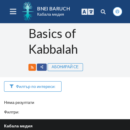
BNEI BARUCH
Кабала медия
Basics of
Kabbalah
АБОНИРАЙ СЕ
Филтър по интереси:
Няма резултати
Филтри
:
Кабала медия