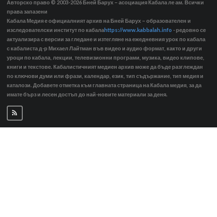
Авторско право © 2003-2026
Бней Барух – асоциация Кабала ле ам. Всички
права запазени
Кабала Медия е официалният архив на Бней Барух – образователен и
изследователски институт по кабала
https://www.kabbalah.info
- редовно се
актуализира с версии за гледане и изтегляне на ежедневния урок по кабала
с кабалиста д-р Михаел Лайтман във видео и аудио формат, както и други
уроци по кабала, лекции, телевизионни програми, музика, видео клипове,
книги и текстове. Кабалистичният медиен архив може да бъде разглеждан
по ключови думи или фрази, календар, език, тип съдържание, тип медия и
каталози. Добавете отметка към главната страница на Кабала медия, за да
имате бърз и лесен достъп до най-новите материали за деня.