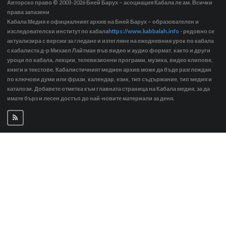
Авторско право © 2003-2026
Бней Барух – асоциация Кабала ле ам. Всички
права запазени
Кабала Медия е официалният архив на Бней Барух – образователен и
изследователски институт по кабала
https://www.kabbalah.info
- редовно се
актуализира с версии за гледане и изтегляне на ежедневния урок по кабала
с кабалиста д-р Михаел Лайтман във видео и аудио формат, както и други
уроци по кабала, лекции, телевизионни програми, музика, видео клипове,
книги и текстове. Кабалистичният медиен архив може да бъде разглеждан
по ключови думи или фрази, календар, език, тип съдържание, тип медия и
каталози. Добавете отметка към главната страница на Кабала медия, за да
имате бърз и лесен достъп до най-новите материали за деня.