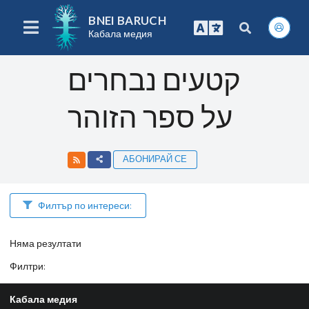
BNEI BARUCH
Кабала медия
קטעים נבחרים
על ספר הזוהר
АБОНИРАЙ СЕ
Филтър по интереси:
Няма резултати
Филтри
:
Кабала медия