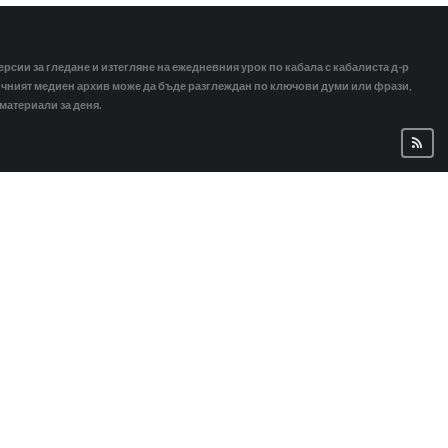
ерсии за гледане и изтегляне на ежедневния урок по кабала с кабалиста д-р
тичният медиен архив може да бъде разглеждан по ключови думи или фрази,
 материали за деня.