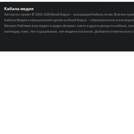
Кабала медия
Авторско право © 2003-2026
Бней Барух – асоциация Кабала ле ам. Всички пра
Кабала Медия е официалният архив на Бней Барух – образователен и изследов
Михаел Лайтман във видео и аудио формат, както и други уроци по кабала, ле
календар, език, тип съдържание, тип медия и каталози. Добавете отметка към г