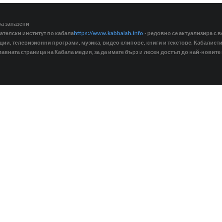
ва запазени
ателски институт по кабала
https://www.kabbalah.info
- редовно се актуализира с в
кции, телевизионни програми, музика, видео клипове, книги и текстове. Кабалис
лавната страница на Кабала медия, за да имате бърз и лесен достъп до най-новите