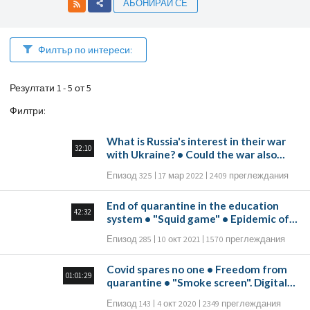
АБОНИРАЙ СЕ
Филтър по интереси:
Резултати 1 - 5 от 5
Филтри
:
What is Russia's interest in their war
32:10
with Ukraine? • Could the war also
spread to Western Europe? • Is it
Епизод 325
17 мар 2022
2409 преглеждания
possible to make reconciliation
between Israelis and Palestinians as
End of quarantine in the education
between Russians and Ukrainians? •
42:32
system • "Squid game" • Epidemic of
How can we be joyful at times when
loneliness • Israel. Medical students'
children are being killed in such a
Епизод 285
10 окт 2021
1570 преглеждания
strike • "The doctor has been given
difficult war?
the right to heal"
Covid spares no one • Freedom from
01:01:29
quarantine • "Smoke screen". Digital
Trap • TikTok. Anti-Semitism among
Епизод 143
4 окт 2020
2349 преглеждания
young people