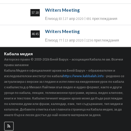
Writers Meeting
57:18
Епизод 83
27 апр 2020
691 преглеждания
Writers Meeting
46:45
Епизод 77
13 апр 2020
1156 преглеждания
Кабала медия
Авторско право © 2003-2026
Бней Барух – асоциация Кабала ле ам. Всички
права запазени
Кабала Медия е официалният архив на Бней Барух – образователен и
изследователски институт по кабала
https://www.kabbalah.info
- редовно се
актуализира с версии за гледане и изтегляне на ежедневния урок по кабала
с кабалиста д-р Михаел Лайтман във видео и аудио формат, както и други
уроци по кабала, лекции, телевизионни програми, музика, видео клипове,
книги и текстове. Кабалистичният медиен архив може да бъде разглеждан
по ключови думи или фрази, календар, език, тип съдържание, тип медия и
каталози. Добавете отметка към главната страница на Кабала медия, за да
имате бърз и лесен достъп до най-новите материали за деня.