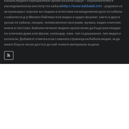
Кабала Медия е официалният архив на Бней Барух – образователен и
изследователски институт по кабала
https://www.kabbalah.info
- редовно се
актуализира с версии за гледане и изтегляне на ежедневния урок по кабала
с кабалиста д-р Михаел Лайтман във видео и аудио формат, както и други
уроци по кабала, лекции, телевизионни програми, музика, видео клипове,
книги и текстове. Кабалистичният медиен архив може да бъде разглеждан
по ключови думи или фрази, календар, език, тип съдържание, тип медия и
каталози. Добавете отметка към главната страница на Кабала медия, за да
имате бърз и лесен достъп до най-новите материали за деня.