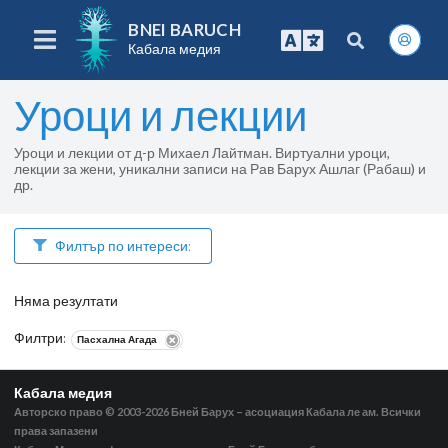
BNEI BARUCH
Кабала медия
Уроци и лекции
Уроци и лекции от д-р Михаел Лайтман. Виртуални уроци,
лекции за жени, уникални записи на Рав Барух Ашлаг (Рабаш) и
др.
Филтър по интереси:
Няма резултати
Филтри
:
Пасхална Агада
Кабала медия
Авторско право © 2003-2026
Бней Барух – асоциация Кабала ле ам. Всички
права запазени