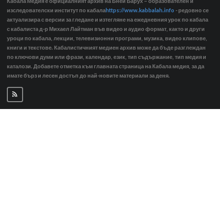
Кабала Медия е официалният архив на Бней Барух – образователен и
изследователски институт по кабала
https://www.kabbalah.info
- редовно се
актуализира с версии за гледане и изтегляне на ежедневния урок по кабала
с кабалиста д-р Михаел Лайтман във видео и аудио формат, както и други
уроци по кабала, лекции, телевизионни програми, музика, видео клипове,
книги и текстове. Кабалистичният медиен архив може да бъде разглеждан
по ключови думи или фрази, календар, език, тип съдържание, тип медия и
каталози. Добавете отметка към главната страница на Кабала медия, за да
имате бърз и лесен достъп до най-новите материали за деня.