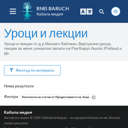
BNEI BARUCH
Кабала медия
Уроци и лекции
Уроци и лекции от д-р Михаел Лайтман. Виртуални уроци,
лекции за жени, уникални записи на Рав Барух Ашлаг (Рабаш) и
др.
Филтър по интереси:
Няма резултати
Филтри
:
Конспекти на статии от Предисловието на Зоар
Кабала медия
Авторско право © 2003-2026
Бней Барух – асоциация Кабала ле ам. Всички
права запазени