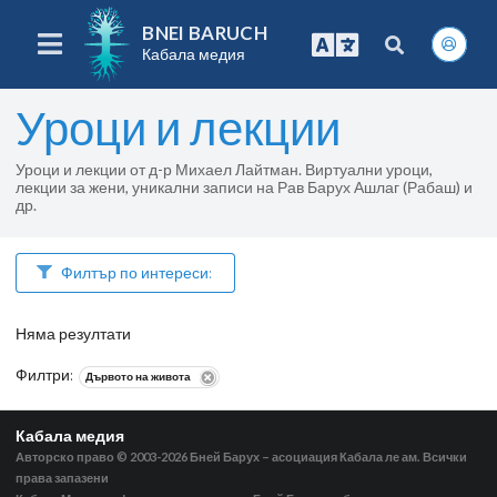
BNEI BARUCH
Кабала медия
Уроци и лекции
Уроци и лекции от д-р Михаел Лайтман. Виртуални уроци,
лекции за жени, уникални записи на Рав Барух Ашлаг (Рабаш) и
др.
Филтър по интереси:
Няма резултати
Филтри
:
Дървото на живота
Кабала медия
Авторско право © 2003-2026
Бней Барух – асоциация Кабала ле ам. Всички
права запазени