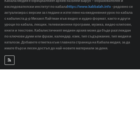
Кабала Медия е официалният архив на Бней Барух – образователен и
изследователски институт по кабала
https://www.kabbalah.info
- редовно се
актуализира с версии за гледане и изтегляне на ежедневния урок по кабала
с кабалиста д-р Михаел Лайтман във видео и аудио формат, както и други
уроци по кабала, лекции, телевизионни програми, музика, видео клипове,
книги и текстове. Кабалистичният медиен архив може да бъде разглеждан
по ключови думи или фрази, календар, език, тип съдържание, тип медия и
каталози. Добавете отметка към главната страница на Кабала медия, за да
имате бърз и лесен достъп до най-новите материали за деня.