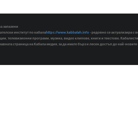
ва запазени
ателски институт по кабала
https://www.kabbalah.info
- редовно се актуализира с в
кции, телевизионни програми, музика, видео клипове, книги и текстове. Кабалис
лавната страница на Кабала медия, за да имате бърз и лесен достъп до най-новите