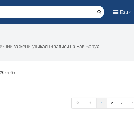
Език
екции за жени, уникални записи на Рав Барух
 20 от 65
1
2
3
4