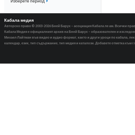
Изберете период
Кабала медия
Авторско право © 2003-2026
Бней Барух – асоциация Кабала ле ам. Всички пра
Кабала Медия е официалният архив на Бней Барух – образователен и изследов
Михаел Лайтман във видео и аудио формат, както и други уроци по кабала, ле
календар, език, тип съдържание, тип медия и каталози. Добавете отметка към г