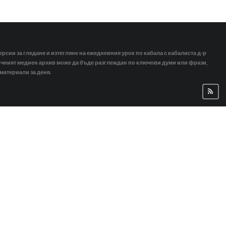
ерсии за гледане и изтегляне на ежедневния урок по кабала с кабалиста д-р
тичният медиен архив може да бъде разглеждан по ключови думи или фрази,
 материали за деня.