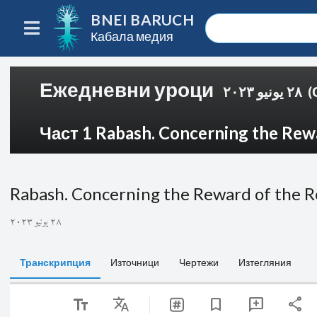
BNEI BARUCH
Кабала медия
Ежедневни уроци
٢٨ يونيو ٢٠٢٣
(
Част 1 Rabash. Concerning the Rewa
Rabash. Concerning the Reward of the R
٢٨ يونيو ٢٠٢٣
Транскрипция
Източници
Чертежи
Изтегляния
text_fields
Translate
share
bookmark
add_comment