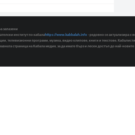
ва запазени
ателски институт по кабала
https://www.kabbalah.info
- редовно се актуализира с в
кции, телевизионни програми, музика, видео клипове, книги и текстове. Кабалис
лавната страница на Кабала медия, за да имате бърз и лесен достъп до най-новите