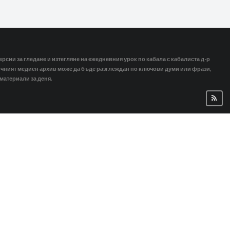
ерсии за гледане и изтегляне на ежедневния урок по кабала с кабалиста д-р
тичният медиен архив може да бъде разглеждан по ключови думи или фрази,
 материали за деня.