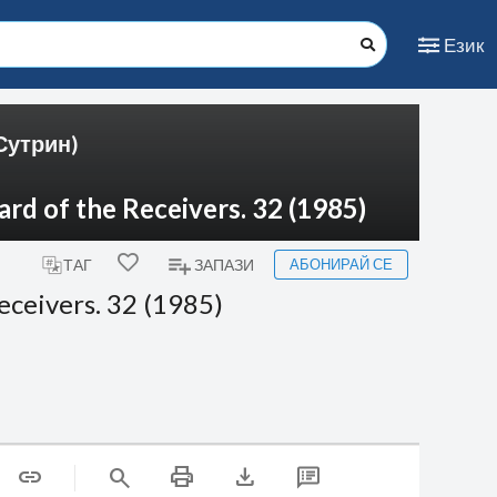
Език
Сутрин)
rd of the Receivers. 32 (1985)
АБОНИРАЙ СЕ
ТАГ
ЗАПАЗИ
eceivers. 32 (1985)
print
download
link
search