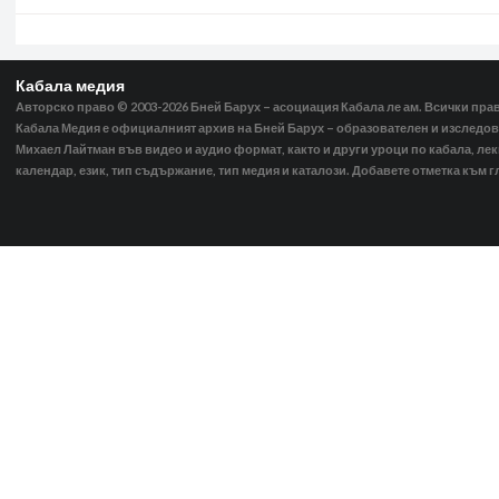
Кабала медия
Авторско право © 2003-2026
Бней Барух – асоциация Кабала ле ам. Всички пра
Кабала Медия е официалният архив на Бней Барух – образователен и изследов
Михаел Лайтман във видео и аудио формат, както и други уроци по кабала, ле
календар, език, тип съдържание, тип медия и каталози. Добавете отметка към г