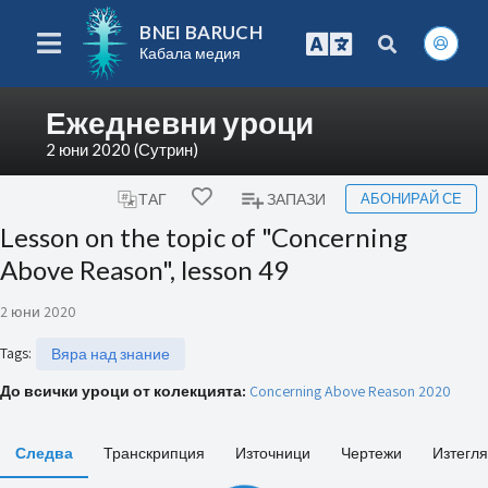
BNEI BARUCH
Кабала медия
Ежедневни уроци
2 юни 2020 (Сутрин)
АБОНИРАЙ СЕ
ТАГ
ЗАПАЗИ
Lesson on the topic of "Concerning
Above Reason", lesson 49
2 юни 2020
Tags
:
Вяра над знание
До всички уроци от колекцията:
Concerning Above Reason 2020
Следва
Транскрипция
Източници
Чертежи
Изтегл