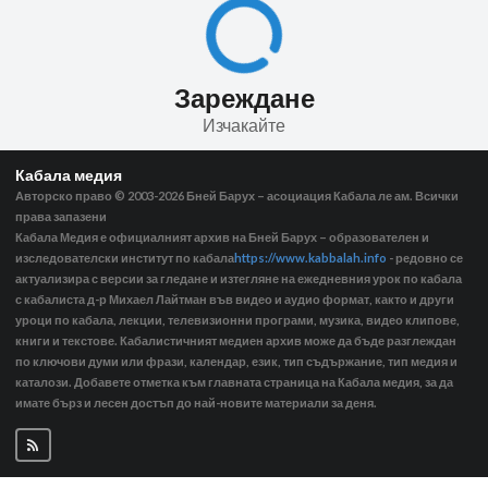
Зареждане
Изчакайте
Кабала медия
Авторско право © 2003-2026
Бней Барух – асоциация Кабала ле ам. Всички
права запазени
Кабала Медия е официалният архив на Бней Барух – образователен и
изследователски институт по кабала
https://www.kabbalah.info
- редовно се
актуализира с версии за гледане и изтегляне на ежедневния урок по кабала
с кабалиста д-р Михаел Лайтман във видео и аудио формат, както и други
уроци по кабала, лекции, телевизионни програми, музика, видео клипове,
книги и текстове. Кабалистичният медиен архив може да бъде разглеждан
по ключови думи или фрази, календар, език, тип съдържание, тип медия и
каталози. Добавете отметка към главната страница на Кабала медия, за да
имате бърз и лесен достъп до най-новите материали за деня.