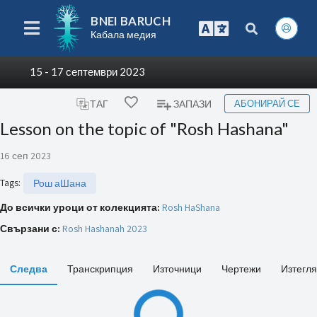
BNEI BARUCH
Кабала медия
15 - 17 септември 2023
АБОНИРАЙ СЕ
ТАГ
ЗАПАЗИ
Lesson on the topic of "Rosh Hashana"
16 сеп 2023
Tags
:
Рош аШана
До всички уроци от колекцията:
Rosh HaShana
Свързани с:
Rosh Hashanah 2023
Следва
Транскрипция
Източници
Чертежи
Изтегл