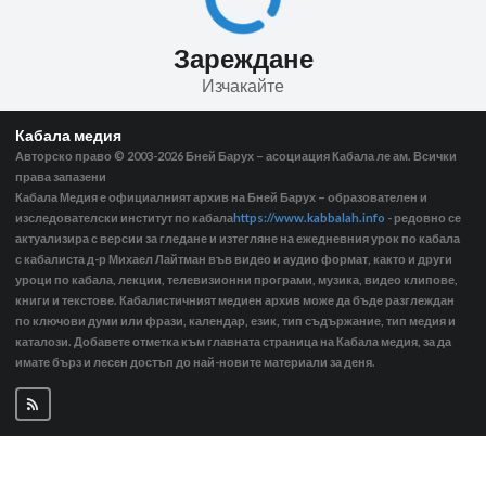
Зареждане
Изчакайте
Кабала медия
Авторско право © 2003-2026
Бней Барух – асоциация Кабала ле ам. Всички
права запазени
Кабала Медия е официалният архив на Бней Барух – образователен и
изследователски институт по кабала
https://www.kabbalah.info
- редовно се
актуализира с версии за гледане и изтегляне на ежедневния урок по кабала
с кабалиста д-р Михаел Лайтман във видео и аудио формат, както и други
уроци по кабала, лекции, телевизионни програми, музика, видео клипове,
книги и текстове. Кабалистичният медиен архив може да бъде разглеждан
по ключови думи или фрази, календар, език, тип съдържание, тип медия и
каталози. Добавете отметка към главната страница на Кабала медия, за да
имате бърз и лесен достъп до най-новите материали за деня.