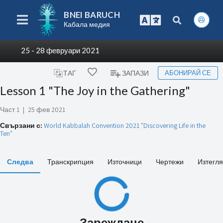
BNEI BARUCH
Кабала медия
25 - 28 февруари 2021
АБОНИРАЙ СЕ
ТАГ
ЗАПАЗИ
Lesson 1 "The Joy in the Gathering"
Част 1
|
25 фев 2021
Свързани с:
World Kabbalah Convention 2021 "Discovering Life in the
Ten"
Следва
Транскрипция
Източници
Чертежи
Изтегл
Зареждане