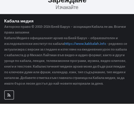
Изчакайте
Кабала медия
Авторско право © 2003-2026
Бней Барух – асоциация Кабала ле ам. Всички
права запазени
Кабала Медия е официалният архив на Бней Барух – образователен и
изследователски институт по кабала
https://www.kabbalah.info
- редовно се
актуализира с версии за гледане и изтегляне на ежедневния урок по кабала
с кабалиста д-р Михаел Лайтман във видео и аудио формат, както и други
уроци по кабала, лекции, телевизионни програми, музика, видео клипове,
книги и текстове. Кабалистичният медиен архив може да бъде разглеждан
по ключови думи или фрази, календар, език, тип съдържание, тип медия и
каталози. Добавете отметка към главната страница на Кабала медия, за да
имате бърз и лесен достъп до най-новите материали за деня.