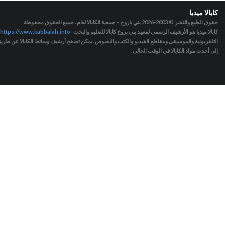
كابالا ميديا
حقوق الطبع والنشر © 2003-2026
بني باروخ – جمعية الكابالا لعام، جميع الحقوق محفوظة
كابالا ميديا هو الأرشيف الرسمي لمعهد بني بروخ كابالا للتعليم والبحث -
https://www.kabbalah.info
التلفزيونية والموسيقى ومقاطع الفيديو والكتب والنصوص. يمكن تصفح أرشيف وسائط الكابالا عن طريق ا
إلى أحدث مواد الكابالا في الوقت الحالي.