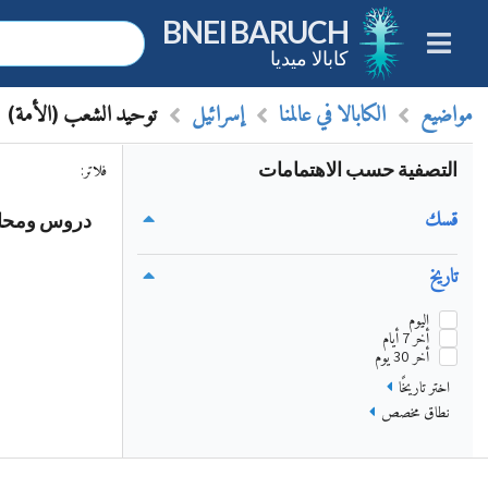
BNEI BARUCH
كابالا ميديا
مواضيع
الكابالا في عالمنا
إسرائيل
توحيد الشعب (الأمة)
التصفية حسب الاهتمامات
فلاتر
:
قسك
دروس ومحاضر
تاريخ
اليوم
أخر 7 أيام
أخر 30 يوم
اختر تاريخًا
نطاق مخصص