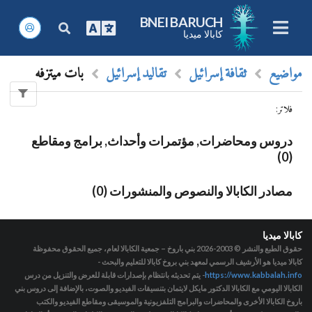
BNEI BARUCH
كابالا ميديا
مواضيع
ثقافة إسرائيل
تقاليد إسرائيل
بات ميتزفه
فلاتر
:
دروس ومحاضرات, مؤتمرات وأحداث, برامج ومقاطع
(0)
مصادر الكابالا والنصوص والمنشورات (0)
كابالا ميديا
حقوق الطبع والنشر © 2003-2026
بني باروخ – جمعية الكابالا لعام، جميع الحقوق محفوظة
كابالا ميديا هو الأرشيف الرسمي لمعهد بني بروخ كابالا للتعليم والبحث -
https://www.kabbalah.info
- يتم تحديثه بانتظام بإصدارات قابلة للعرض والتنزيل من درس
الكابالا اليومي مع الكابالا الدكتور مايكل لايتمان بتنسيقات الفيديو والصوت، بالإضافة إلى دروس بني
باروخ الكابالا الأخرى والمحاضرات والبرامج التلفزيونية والموسيقى ومقاطع الفيديو والكتب