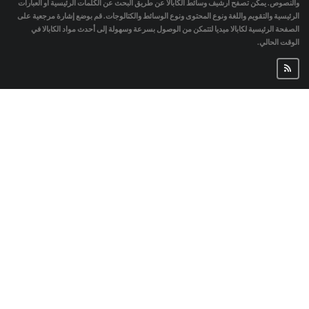
والنصوص. يمكن تصفح أرشيف وسائط الكابالا عن طريق البحث عن الكلمات الرئيسية أو العبارات
الرئيسية والتقويم واللغة ونوع المحتوى ونوع الوسائط والكتالوجات. قم بوضع إشارة مرجعية على
الصفحة الرئيسية لكابالا ميديا لتتمكن من الوصول بسرعة وسهولة إلى أحدث مواد الكابالا في
الوقت الحالي.