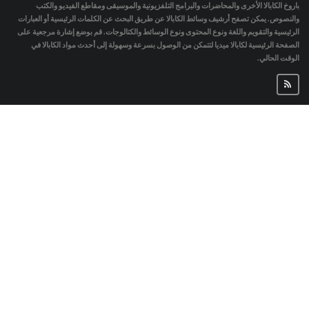
باروخ الكابالا الأخرى والمحاضرات والبرامج التلفزيونية والموسيقى ومقاطع الفيديو والكتب
والنصوص. يمكن تصفح أرشيف وسائط الكابالا عن طريق البحث عن الكلمات الرئيسية أو العبارات
الرئيسية والتقويم واللغة ونوع المحتوى ونوع الوسائط والكتالوجات. قم بوضع إشارة مرجعية على
الصفحة الرئيسية لكابالا ميديا لتتمكن من الوصول بسرعة وسهولة إلى أحدث مواد الكابالا في
الوقت الحالي.