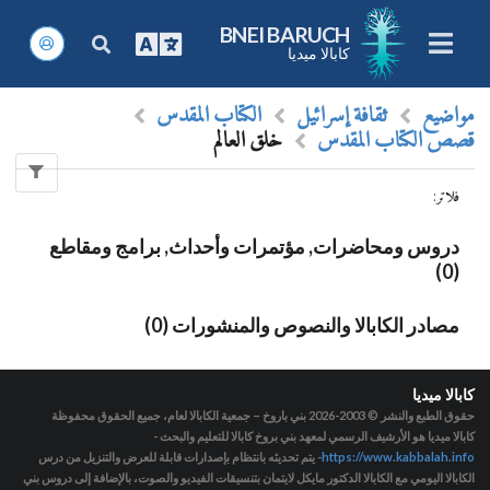
BNEI BARUCH
كابالا ميديا
مواضيع
ثقافة إسرائيل
الكتاب المقدس
قصص الكتاب المقدس
خلق العالم
فلاتر
:
دروس ومحاضرات, مؤتمرات وأحداث, برامج ومقاطع
(0)
مصادر الكابالا والنصوص والمنشورات (0)
كابالا ميديا
حقوق الطبع والنشر © 2003-2026
بني باروخ – جمعية الكابالا لعام، جميع الحقوق محفوظة
كابالا ميديا هو الأرشيف الرسمي لمعهد بني بروخ كابالا للتعليم والبحث -
https://www.kabbalah.info
- يتم تحديثه بانتظام بإصدارات قابلة للعرض والتنزيل من درس
الكابالا اليومي مع الكابالا الدكتور مايكل لايتمان بتنسيقات الفيديو والصوت، بالإضافة إلى دروس بني