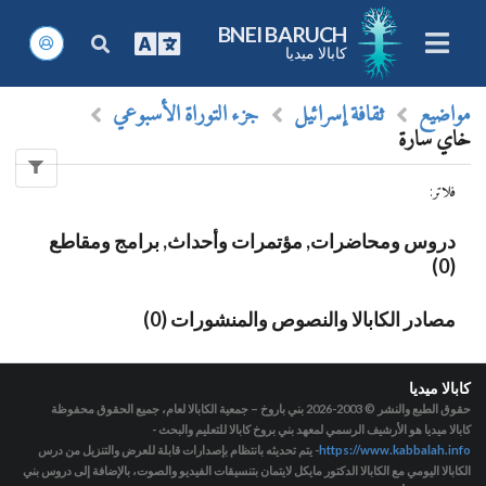
BNEI BARUCH
كابالا ميديا
مواضيع
ثقافة إسرائيل
جزء التوراة الأسبوعي
خاي سارة
فلاتر
:
دروس ومحاضرات, مؤتمرات وأحداث, برامج ومقاطع
(0)
مصادر الكابالا والنصوص والمنشورات (0)
كابالا ميديا
حقوق الطبع والنشر © 2003-2026
بني باروخ – جمعية الكابالا لعام، جميع الحقوق محفوظة
كابالا ميديا هو الأرشيف الرسمي لمعهد بني بروخ كابالا للتعليم والبحث -
https://www.kabbalah.info
- يتم تحديثه بانتظام بإصدارات قابلة للعرض والتنزيل من درس
الكابالا اليومي مع الكابالا الدكتور مايكل لايتمان بتنسيقات الفيديو والصوت، بالإضافة إلى دروس بني