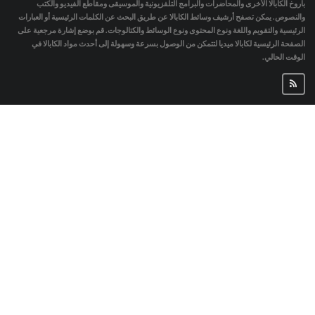
باروخ الكابالا الأخرى والمحاضرات والبرامج التلفزيونية والموسيقى ومقاطع الفيديو والكتب
والنصوص. يمكن تصفح أرشيف وسائط الكابالا عن طريق البحث عن الكلمات الرئيسية أو العبارات
الرئيسية والتقويم واللغة ونوع المحتوى ونوع الوسائط والكتالوجات. قم بوضع إشارة مرجعية على
الصفحة الرئيسية لكابالا ميديا لتتمكن من الوصول بسرعة وسهولة إلى أحدث مواد الكابالا في
الوقت الحالي.