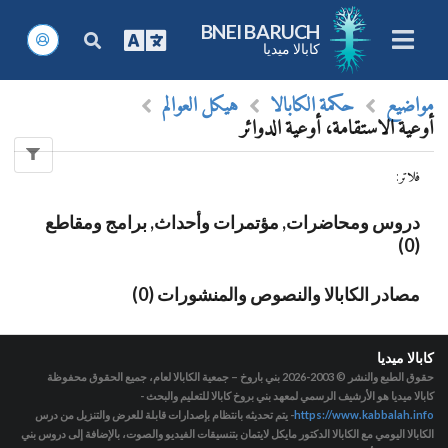
BNEI BARUCH
كابالا ميديا
مواضيع
حكمة الكابالا
هيكل العوالم
أوعية الاستقامة، أوعية الدوائر
فلاتر
:
دروس ومحاضرات, مؤتمرات وأحداث, برامج ومقاطع
(0)
مصادر الكابالا والنصوص والمنشورات (0)
كابالا ميديا
حقوق الطبع والنشر © 2003-2026
بني باروخ – جمعية الكابالا لعام، جميع الحقوق محفوظة
كابالا ميديا هو الأرشيف الرسمي لمعهد بني بروخ كابالا للتعليم والبحث -
https://www.kabbalah.info
- يتم تحديثه بانتظام بإصدارات قابلة للعرض والتنزيل من درس
الكابالا اليومي مع الكابالا الدكتور مايكل لايتمان بتنسيقات الفيديو والصوت، بالإضافة إلى دروس بني