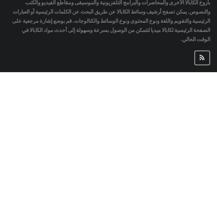
باروخ الكابالا الأخرى والمحاضرات والبرامج التلفزيونية والموسيقى ومقاطع الفيديو والكتب
والنصوص. يمكن تصفح أرشيف وسائط الكابالا عن طريق البحث عن الكلمات الرئيسية أو العبارات
الرئيسية والتقويم واللغة ونوع المحتوى ونوع الوسائط والكتالوجات. قم بوضع إشارة مرجعية على
الصفحة الرئيسية لكابالا ميديا لتتمكن من الوصول بسرعة وسهولة إلى أحدث مواد الكابالا في
الوقت الحالي.