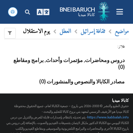
BNEI BARUCH
كابالا ميديا
مواضيع
ثقافة إسرائيل
العطل
يوم الاستقلال
فلاتر
:
دروس ومحاضرات, مؤتمرات وأحداث, برامج ومقاطع
(0)
مصادر الكابالا والنصوص والمنشورات (0)
كابالا ميديا
حقوق الطبع والنشر © 2003-2026
بني باروخ – جمعية الكابالا لعام، جميع الحقوق محفوظة
كابالا ميديا هو الأرشيف الرسمي لمعهد بني بروخ كابالا للتعليم والبحث -
https://www.kabbalah.info
- يتم تحديثه بانتظام بإصدارات قابلة للعرض والتنزيل من درس
الكابالا اليومي مع الكابالا الدكتور مايكل لايتمان بتنسيقات الفيديو والصوت، بالإضافة إلى دروس بني
باروخ الكابالا الأخرى والمحاضرات والبرامج التلفزيونية والموسيقى ومقاطع الفيديو والكتب