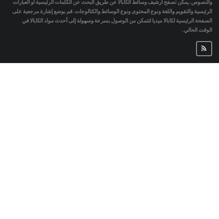
والنصوص. يمكن تصفح أرشيف وسائط الكابالا عن طريق البحث عن الكلمات الرئيسية أو العبارات
الرئيسية والتقويم واللغة ونوع المحتوى ونوع الوسائط والكتالوجات. قم بوضع إشارة مرجعية على
الصفحة الرئيسية لكابالا ميديا لتتمكن من الوصول بسرعة وسهولة إلى أحدث مواد الكابالا في
الوقت الحالي.