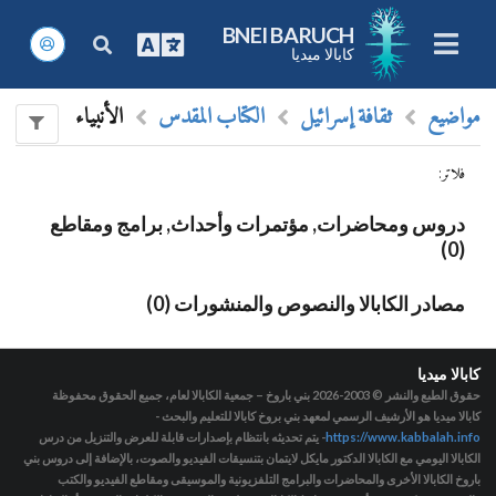
BNEI BARUCH
كابالا ميديا
مواضيع
ثقافة إسرائيل
الكتاب المقدس
الأنبياء
فلاتر
:
دروس ومحاضرات, مؤتمرات وأحداث, برامج ومقاطع
(0)
مصادر الكابالا والنصوص والمنشورات (0)
كابالا ميديا
حقوق الطبع والنشر © 2003-2026
بني باروخ – جمعية الكابالا لعام، جميع الحقوق محفوظة
كابالا ميديا هو الأرشيف الرسمي لمعهد بني بروخ كابالا للتعليم والبحث -
https://www.kabbalah.info
- يتم تحديثه بانتظام بإصدارات قابلة للعرض والتنزيل من درس
الكابالا اليومي مع الكابالا الدكتور مايكل لايتمان بتنسيقات الفيديو والصوت، بالإضافة إلى دروس بني
باروخ الكابالا الأخرى والمحاضرات والبرامج التلفزيونية والموسيقى ومقاطع الفيديو والكتب