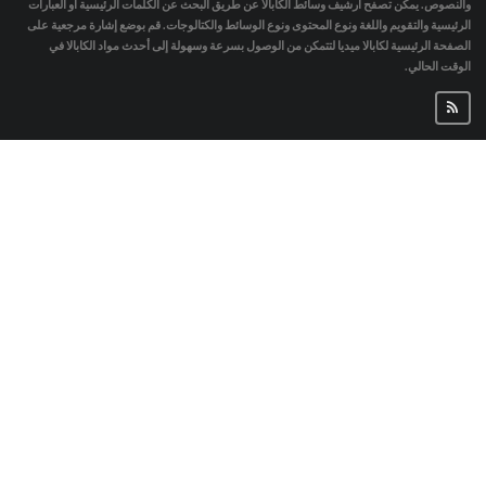
والنصوص. يمكن تصفح أرشيف وسائط الكابالا عن طريق البحث عن الكلمات الرئيسية أو العبارات
الرئيسية والتقويم واللغة ونوع المحتوى ونوع الوسائط والكتالوجات. قم بوضع إشارة مرجعية على
الصفحة الرئيسية لكابالا ميديا لتتمكن من الوصول بسرعة وسهولة إلى أحدث مواد الكابالا في
الوقت الحالي.