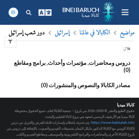
BNEI BARUCH
كابالا ميديا
مواضيع
الكابالا في عالمنا
إسرائيل
دور شعب إسرائيل
فلاتر
:
دروس ومحاضرات, مؤتمرات وأحداث, برامج ومقاطع
(0)
مصادر الكابالا والنصوص والمنشورات (0)
كابالا ميديا
حقوق الطبع والنشر © 2003-2026
بني باروخ – جمعية الكابالا لعام، جميع الحقوق محفوظة
كابالا ميديا هو الأرشيف الرسمي لمعهد بني بروخ كابالا للتعليم والبحث -
https://www.kabbalah.info
- يتم تحديثه بانتظام بإصدارات قابلة للعرض والتنزيل من درس
الكابالا اليومي مع الكابالا الدكتور مايكل لايتمان بتنسيقات الفيديو والصوت، بالإضافة إلى دروس بني
باروخ الكابالا الأخرى والمحاضرات والبرامج التلفزيونية والموسيقى ومقاطع الفيديو والكتب