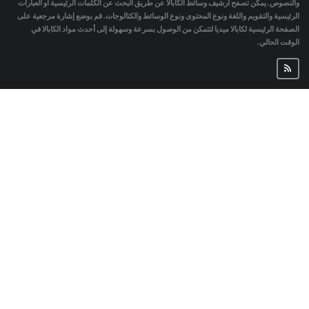
والنصوص. يمكن تصفح أرشيف وسائط الكابالا عن طريق البحث عن الكلمات الرئيسية أو العبارات
الرئيسية والتقويم واللغة ونوع المحتوى ونوع الوسائط والكتالوجات. قم بوضع إشارة مرجعية على
الصفحة الرئيسية لكابالا ميديا لتتمكن من الوصول بسرعة وسهولة إلى أحدث مواد الكابالا في
الوقت الحالي.