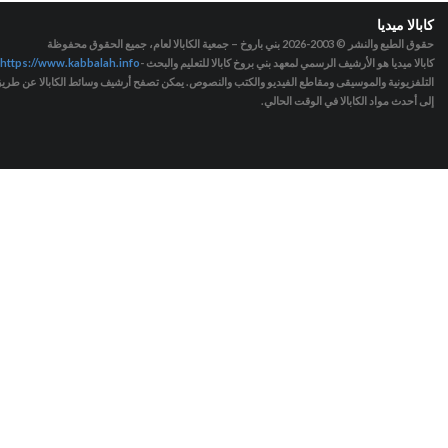
كابالا ميديا
حقوق الطبع والنشر © 2003-2026
بني باروخ – جمعية الكابالا لعام، جميع الحقوق محفوظة
كابالا ميديا هو الأرشيف الرسمي لمعهد بني بروخ كابالا للتعليم والبحث -
https://www.kabbalah.info
التلفزيونية والموسيقى ومقاطع الفيديو والكتب والنصوص. يمكن تصفح أرشيف وسائط الكابالا عن طريق ا
إلى أحدث مواد الكابالا في الوقت الحالي.