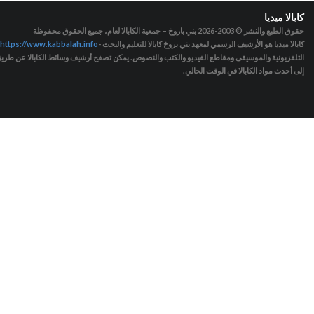
كابالا ميديا
حقوق الطبع والنشر © 2003-2026
بني باروخ – جمعية الكابالا لعام، جميع الحقوق محفوظة
كابالا ميديا هو الأرشيف الرسمي لمعهد بني بروخ كابالا للتعليم والبحث -
https://www.kabbalah.info
التلفزيونية والموسيقى ومقاطع الفيديو والكتب والنصوص. يمكن تصفح أرشيف وسائط الكابالا عن طريق ا
إلى أحدث مواد الكابالا في الوقت الحالي.