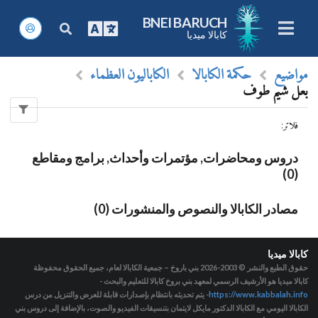
BNEI BARUCH
كابالا ميديا
مواضيع
حكمة الكابالا
الكاباليون العظماء
بعل شيم طوف
فلاتر
:
دروس ومحاضرات, مؤتمرات وأحداث, برامج ومقاطع
(0)
مصادر الكابالا والنصوص والمنشورات (0)
كابالا ميديا
حقوق الطبع والنشر © 2003-2026
بني باروخ – جمعية الكابالا لعام، جميع الحقوق محفوظة
كابالا ميديا هو الأرشيف الرسمي لمعهد بني بروخ كابالا للتعليم والبحث -
https://www.kabbalah.info
- يتم تحديثه بانتظام بإصدارات قابلة للعرض والتنزيل من درس
الكابالا اليومي مع الكابالا الدكتور مايكل لايتمان بتنسيقات الفيديو والصوت، بالإضافة إلى دروس بني