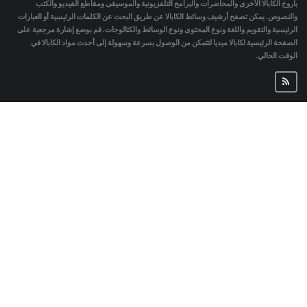
باروخ الكابالا الأخرى والمحاضرات والبرامج التلفزيونية والموسيقى ومقاطع الفيديو والكتب
والنصوص. يمكن تصفح أرشيف وسائط الكابالا عن طريق البحث عن الكلمات الرئيسية أو العبارات
الرئيسية والتقويم واللغة ونوع المحتوى ونوع الوسائط والكتالوجات. قم بوضع إشارة مرجعية على
الصفحة الرئيسية لكابالا ميديا لتتمكن من الوصول بسرعة وسهولة إلى أحدث مواد الكابالا في
الوقت الحالي.