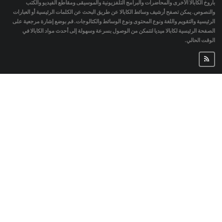
باروخ الكابالا الأخرى والمحاضرات والبرامج التلفزيونية والموسيقى ومقاطع الفيديو والكتب
والنصوص. يمكن تصفح أرشيف وسائط الكابالا عن طريق البحث عن الكلمات الرئيسية أو العبارات
الرئيسية والتقويم واللغة ونوع المحتوى ونوع الوسائط والكتالوجات. قم بوضع إشارة مرجعية على
الصفحة الرئيسية لكابالا ميديا لتتمكن من الوصول بسرعة وسهولة إلى أحدث مواد الكابالا في
الوقت الحالي.