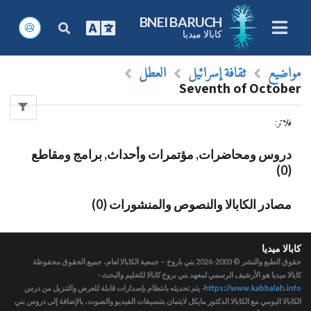
BNEI BARUCH
كابالا ميديا
مواضيع
ثقافة إسرائيل
العطل
Seventh of October
فلاتر
:
دروس ومحاضرات, مؤتمرات وأحداث, برامج ومقاطع
(0)
مصادر الكابالا والنصوص والمنشورات (0)
كابالا ميديا
حقوق الطبع والنشر © 2003-2026
بني باروخ – جمعية الكابالا لعام، جميع الحقوق محفوظة
كابالا ميديا هو الأرشيف الرسمي لمعهد بني بروخ كابالا للتعليم والبحث -
https://www.kabbalah.info
- يتم تحديثه بانتظام بإصدارات قابلة للعرض والتنزيل من درس
الكابالا اليومي مع الكابالا الدكتور مايكل لايتمان بتنسيقات الفيديو والصوت، بالإضافة إلى دروس بني