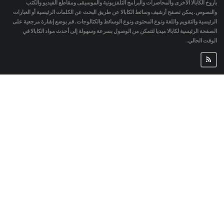
باروخ الكابالا الأخرى والمحاضرات والبرامج التلفزيونية والموسيقى ومقاطع الفيديو والكتب
والنصوص. يمكن تصفح أرشيف وسائط الكابالا عن طريق البحث عن الكلمات الرئيسية أو العبارات
الرئيسية والتقويم واللغة ونوع المحتوى ونوع الوسائط والكتالوجات. قم بوضع إشارة مرجعية على
الصفحة الرئيسية لكابالا ميديا لتتمكن من الوصول بسرعة وسهولة إلى أحدث مواد الكابالا في
الوقت الحالي.