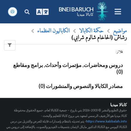
BNEI BARUCH
كابالا ميديا
مواضيع
حكمة الكابالا
الكاباليون العظماء
رشاش (الحاخام شالوم شرابي)
فلاتر
:
دروس ومحاضرات, مؤتمرات وأحداث, برامج ومقاطع
(0)
مصادر الكابالا والنصوص والمنشورات (0)
كابالا ميديا
حقوق الطبع والنشر © 2003-2026
بني باروخ – جمعية الكابالا لعام، جميع الحقوق محفوظة
كابالا ميديا هو الأرشيف الرسمي لمعهد بني بروخ كابالا للتعليم والبحث -
https://www.kabbalah.info
- يتم تحديثه بانتظام بإصدارات قابلة للعرض والتنزيل من درس
الكابالا اليومي مع الكابالا الدكتور مايكل لايتمان بتنسيقات الفيديو والصوت، بالإضافة إلى دروس بني