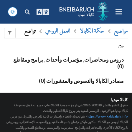
BNEI BARUCH
كابالا ميديا
مواضيع
حكمة الكابالا
العمل الروحي
تواضع
فلاتر
:
دروس ومحاضرات, مؤتمرات وأحداث, برامج ومقاطع
(0)
مصادر الكابالا والنصوص والمنشورات (0)
كابالا ميديا
حقوق الطبع والنشر © 2003-2026
بني باروخ – جمعية الكابالا لعام، جميع الحقوق محفوظة
كابالا ميديا هو الأرشيف الرسمي لمعهد بني بروخ كابالا للتعليم والبحث -
https://www.kabbalah.info
- يتم تحديثه بانتظام بإصدارات قابلة للعرض والتنزيل من درس
الكابالا اليومي مع الكابالا الدكتور مايكل لايتمان بتنسيقات الفيديو والصوت، بالإضافة إلى دروس بني
باروخ الكابالا الأخرى والمحاضرات والبرامج التلفزيونية والموسيقى ومقاطع الفيديو والكتب