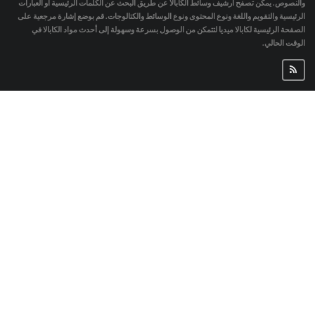
والنصوص. يمكن تصفح أرشيف وسائط الكابالا عن طريق البحث عن الكلمات الرئيسية أو العبارات
الرئيسية والتقويم واللغة ونوع المحتوى ونوع الوسائط والكتالوجات. قم بوضع إشارة مرجعية على
الصفحة الرئيسية لكابالا ميديا لتتمكن من الوصول بسرعة وسهولة إلى أحدث مواد الكابالا في
الوقت الحالي.