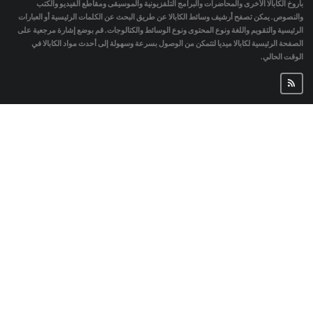
باروخ الكابالا الأخرى والمحاضرات والبرامج التلفزيونية والموسيقى ومقاطع الفيديو والكتب
والنصوص. يمكن تصفح أرشيف وسائط الكابالا عن طريق البحث عن الكلمات الرئيسية أو العبارات
الرئيسية والتقويم واللغة ونوع المحتوى ونوع الوسائط والكتالوجات. قم بوضع إشارة مرجعية على
الصفحة الرئيسية لكابالا ميديا لتتمكن من الوصول بسرعة وسهولة إلى أحدث مواد الكابالا في
الوقت الحالي.