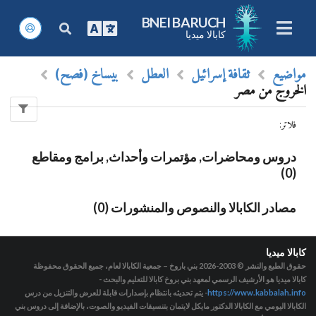
BNEI BARUCH
كابالا ميديا
مواضيع
ثقافة إسرائيل
العطل
بيساخ (فصح)
الخروج من مصر
فلاتر
:
دروس ومحاضرات, مؤتمرات وأحداث, برامج ومقاطع
(0)
مصادر الكابالا والنصوص والمنشورات (0)
كابالا ميديا
حقوق الطبع والنشر © 2003-2026
بني باروخ – جمعية الكابالا لعام، جميع الحقوق محفوظة
كابالا ميديا هو الأرشيف الرسمي لمعهد بني بروخ كابالا للتعليم والبحث -
https://www.kabbalah.info
- يتم تحديثه بانتظام بإصدارات قابلة للعرض والتنزيل من درس
الكابالا اليومي مع الكابالا الدكتور مايكل لايتمان بتنسيقات الفيديو والصوت، بالإضافة إلى دروس بني