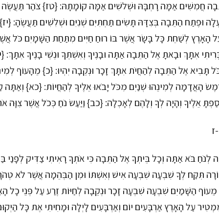
ֵבָה חֲמִשִּׁים אַמָּה רָחְבָּהּ וּשְׁלשִׁים אַמָּה קוֹמָתָהּ: {טז} צֹהַר תַּעֲשֶׂה 
ְלָה וּפֶתַח הַתֵּבָה בְּצִדָּהּ תָּשִׂים תַּחְתִּיִּם שְׁנִיִּם וּשְׁלִשִׁים תַּעֲשֶׂהָ: {יז
ל הָאָרֶץ לְשַׁחֵת כָּל בָּשָׂר אֲשֶׁר בּוֹ רוּחַ חַיִּים מִתַּחַת הַשָּׁמָיִם כֹּל אֲשֶׁ
ִיתִי אִתָּךְ וּבָאתָ אֶל הַתֵּבָה אַתָּה וּבָנֶיךָ וְאִשְׁתְּךָ וּנְשֵׁי בָנֶיךָ אִתָּךְ: 
כֹּל תָּבִיא אֶל הַתֵּבָה לְהַחֲיֹת אִתָּךְ זָכָר וּנְקֵבָה יִהְיוּ: {כ} מֵהָעוֹף לְמִינ
ֶמֶשׂ הָאֲדָמָה לְמִינֵהוּ שְׁנַיִם מִכֹּל יָבֹאוּ אֵלֶיךָ לְהַחֲיוֹת: {כא} וְאַתָּה 
סַפְתָּ אֵלֶיךָ וְהָיָה לְךָ וְלָהֶם לְאָכְלָה: {כב} וַיַּעַשׂ נֹחַ כְּכֹל אֲשֶׁר צִוָּה אֹ
ז
ָה לְנֹחַ בֹּא אַתָּה וְכָל בֵּיתְךָ אֶל הַתֵּבָה כִּי אֹתְךָ רָאִיתִי צַדִּיק לְפָנַי בּ
ֹרָה תִּקַּח לְךָ שִׁבְעָה שִׁבְעָה אִישׁ וְאִשְׁתּוֹ וּמִן הַבְּהֵמָה אֲשֶׁר לֹא טְהֹ
ַם מֵעוֹף הַשָּׁמַיִם שִׁבְעָה שִׁבְעָה זָכָר וּנְקֵבָה לְחַיּוֹת זֶרַע עַל פְּנֵי כָל ה
מְטִיר עַל הָאָרֶץ אַרְבָּעִים יוֹם וְאַרְבָּעִים לָיְלָה וּמָחִיתִי אֶת כָּל הַיְקוּם