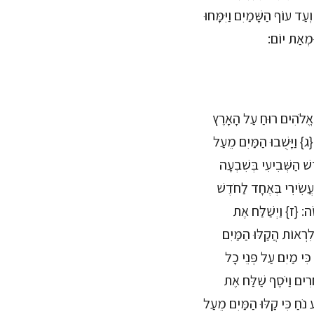
 עוֹף הַשָּׁמַיִם וַיִּמָּחוּ
וּמְאַת יוֹם:
ֵר אֱלֹהִים רוּחַ עַל הָאָרֶץ
 {ג} וַיָּשֻׁבוּ הַמַּיִם מֵעַל
שׁ הַשְּׁבִיעִי בְּשִׁבְעָה
עֲשִׂירִי בְּאֶחָד לַחֹדֶשׁ
ָה: {ז} וַיְשַׁלַּח אֶת
ִרְאוֹת הֲקַלּוּ הַמַּיִם
ִּי מַיִם עַל פְּנֵי כָל
ֵרִים וַיֹּסֶף שַׁלַּח אֶת
 נֹחַ כִּי קַלּוּ הַמַּיִם מֵעַל