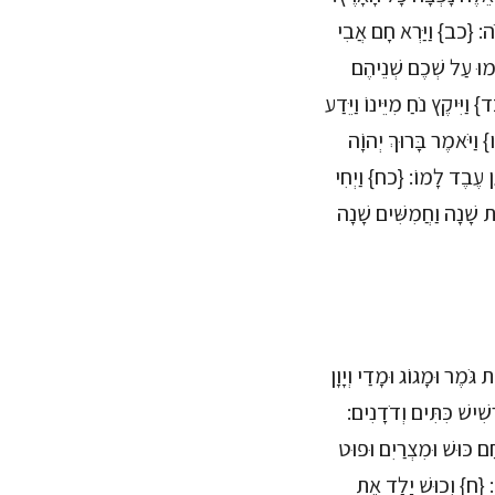
ָהֳלֹה: {כב} וַיַּרְא חָם אֲבִי
ִימוּ עַל שְׁכֶם שְׁנֵיהֶם
ַיִּיקֶץ נֹחַ מִיֵּינוֹ וַיֵּדַע
וַיֹּאמֶר בָּרוּךְ יְהוָֹה
עַן עֶבֶד לָמוֹ: {כח} וַיְחִי
ת שָׁנָה וַחֲמִשִּׁים שָׁנָה
גֹּמֶר וּמָגוֹג וּמָדַי וְיָוָן
ְשִׁישׁ כִּתִּים וְדֹדָנִים:
חָם כּוּשׁ וּמִצְרַיִם וּפוּט
ָן: {ח} וְכוּשׁ יָלַד אֶת