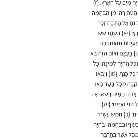
 הָיָה מַיִם עַל הָאָרֶץ: {ז}
ָה הַטְּהוֹרָה וּמִן הַבְּהֵמָה
ל נֹחַ אֶל הַתֵּבָה זָכָר
ָרֶץ: {יא} בִּשְׁנַת שֵׁשׁ
מַעְיְנוֹת תְּהוֹם רַבָּה
ג} בְּעֶצֶם הַיּוֹם הַזֶּה בָּא
וְכָל הַחַיָּה לְמִינָהּ וְכָל
ָל כָּנָף: {טו} וַיָּבֹאוּ
ְקֵבָה מִכָּל בָּשָׂר בָּאוּ
ִּרְבּוּ הַמַּיִם וַיִּשְׂאוּ אֶת
ַל פְּנֵי הַמָּיִם: {יט}
מָיִם: {כ} חֲמֵשׁ עֶשְׂרֵה
ָעוֹף וּבַבְּהֵמָה וּבַחַיָּה
ִכֹּל אֲשֶׁר בֶּחָרָבָה