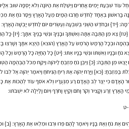
יָּחֶל עוֹד שִׁבְעַת יָמִים אֲחֵרִים וַיְשַׁלַּח אֶת הַיּוֹנָה וְלֹא יָסְפָה שׁוּב אֵלָיו
ָה בָּרִאשׁוֹן בְּאֶחָד לַחֹדֶשׁ חָרְבוּ הַמַּיִם מֵעַל הָאָרֶץ וַיָּסַר נֹחַ אֶת מִכְסֵ
דָמָה: {יד} וּבַחֹדֶשׁ הַשֵּׁנִי בְּשִׁבְעָה וְעֶשְׂרִים יוֹם לַחֹדֶשׁ יָבְשָׁה הָאָרֶץ
ז} צֵא מִן הַתֵּבָה אַתָּה וְאִשְׁתְּךָ וּבָנֶיךָ וּנְשֵׁי בָנֶיךָ אִתָּךְ: {יז} כָּל הַחַ
ַבְּהֵמָה וּבְכָל הָרֶמֶשׂ הָרֹמֵשׂ עַל הָאָרֶץ (הוצא) הַיְצֵא אִתָּךְ וְשָׁרְצוּ בָאָר
ֵא נֹחַ וּבָנָיו וְאִשְׁתּוֹ וּנְשֵׁי בָנָיו אִתּוֹ: {יט} כָּל הַחַיָּה כָּל הָרֶמֶשׂ וְכָל
יָצְאוּ מִן הַתֵּבָה: {כ} וַיִּבֶן נֹחַ מִזְבֵּחַ לַיהֹוָה וַיִּקַּח מִכֹּל הַבְּהֵמָה הַטּ
עֹלֹת בַּמִּזְבֵּחַ: {כא} וַיָּרַח יְהֹוָה אֶת רֵיחַ הַנִּיחֹחַ וַיֹּאמֶר יְהֹוָה אֶל לִבּ
ר הָאָדָם כִּי יֵצֶר לֵב הָאָדָם רַע מִנְּעֻרָיו וְלֹא אֹסִף עוֹד לְהַכּוֹת אֶת כָּל 
 הָאָרֶץ זֶרַע וְקָצִיר וְקֹר וָחֹם וְקַיִץ וָחֹרֶף וְיוֹם וָלַיְלָה לֹא יִשְׁבֹּתוּ:
-ט
הִים אֶת נֹחַ וְאֶת בָּנָיו וַיֹּאמֶר לָהֶם פְּרוּ וּרְבוּ וּמִלְאוּ אֶת הָאָרֶץ: {ב} וּמ