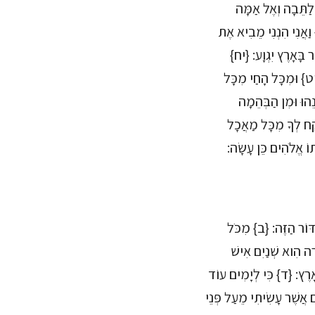
לַתֵּבָה וְאֶל אַמָּה
} וַאֲנִי הִנְנִי מֵבִיא אֶת
ר בָּאָרֶץ יִגְוָע: {יח}
{יט} וּמִכָּל הָחַי מִכָּל
ֵהוּ וּמִן הַבְּהֵמָה
קַח לְךָ מִכָּל מַאֲכָל
תוֹ אֱלֹהִים כֵּן עָשָׂה:
ַדּוֹר הַזֶּה: {ב} מִכֹּל
רָה הִוא שְׁנַיִם אִישׁ
ָאָרֶץ: {ד} כִּי לְיָמִים עוֹד
 אֲשֶׁר עָשִׂיתִי מֵעַל פְּנֵי