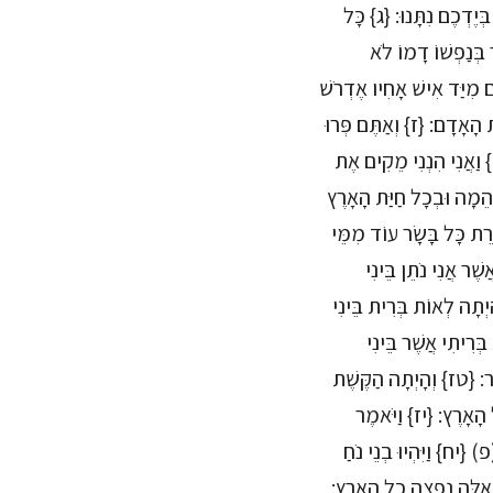
ְיֶדְכֶם נִתָּנוּ: {ג} כָּל
בְּנַפְשׁוֹ דָמוֹ לֹא
ָם מִיַּד אִישׁ אָחִיו אֶדְרֹשׁ
 הָאָדָם: {ז} וְאַתֶּם פְּרוּ
} וַאֲנִי הִנְנִי מֵקִים אֶת
ְהֵמָה וּבְכָל חַיַּת הָאָרֶץ
רֵת כָּל בָּשָׂר עוֹד מִמֵּי
ֶר אֲנִי נֹתֵן בֵּינִי
ָיְתָה לְאוֹת בְּרִית בֵּינִי
ְּרִיתִי אֲשֶׁר בֵּינִי
ָׂר: {טז} וְהָיְתָה הַקֶּשֶׁת
ל הָאָרֶץ: {יז} וַיֹּאמֶר
{יח} וַיִּהְיוּ בְנֵי נֹחַ
ֵאֵלֶּה נָפְצָה כָל הָאָרֶץ: