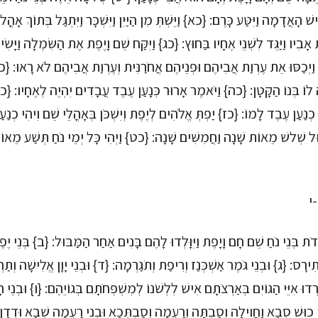
שׁ הָאֲדָמָה וַיִּטַּע כָּרֶם: {כא} וַיֵּשְׁתְּ מִן הַיַּיִן וַיִּשְׁכָּר וַיִּתְגַּל בְּתוֹךְ א
אָבִיו וַיַּגֵּד לִשְׁנֵי אֶחָיו בַּחוּץ: {כג} וַיִּקַּח שֵׁם וָיֶפֶת אֶת הַשִּׂמְלָה וַיָּשׂ
ית וַיְכַסּוּ אֵת עֶרְוַת אֲבִיהֶם וּפְנֵיהֶם אֲחֹרַנִּית וְעֶרְוַת אֲבִיהֶם לֹא רָאוּ: {כד} ו
וֹ בְּנוֹ הַקָּטָן: {כה} וַיֹּאמֶר אָרוּר כְּנָעַן עֶבֶד עֲבָדִים יִהְיֶה לְאֶחָיו: {כו} 
 כְנַעַן עֶבֶד לָמוֹ: {כז} יַפְתְּ אֱלֹהִים לְיֶפֶת וְיִשְׁכֹּן בְּאָהֳלֵי שֵׁם וִיהִי כְנַ
ּל שְׁלשׁ מֵאוֹת שָׁנָה וַחֲמִשִּׁים שָׁנָה: {כט} וַיְהִי כָּל יְמֵי נֹחַ תְּשַׁע מֵאוֹ
י
ֹת בְּנֵי נֹחַ שֵׁם חָם וָיָפֶת וַיִּוָּלְדוּ לָהֶם בָּנִים אַחַר הַמַּבּוּל: {ב} בְּנֵי יֶפֶת 
תִירָס: {ג} וּבְנֵי גֹּמֶר אַשְׁכְּנַז וְרִיפַת וְתֹגַרְמָה: {ד} וּבְנֵי יָוָן אֱלִישָׁה וְתַר
וּ אִיֵּי הַגּוֹיִם בְּאַרְצֹתָם אִישׁ לִלְשֹׁנוֹ לְמִשְׁפְּחֹתָם בְּגוֹיֵהֶם: {ו} וּבְנֵי 
נֵי כוּשׁ סְבָא וַחֲוִילָה וְסַבְתָּה וְרַעְמָה וְסַבְתְּכָא וּבְנֵי רַעְמָה שְׁבָא וּדְד