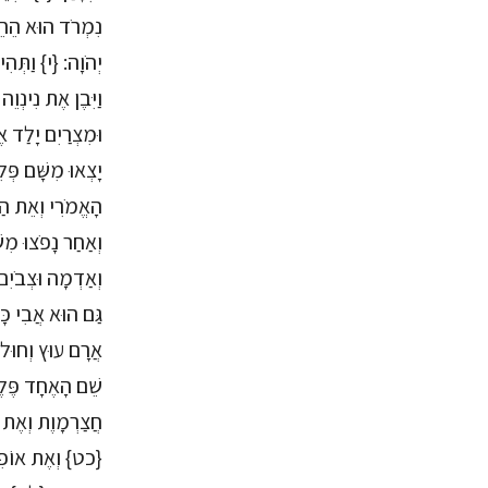
נִמְרֹד הוּא הֵחֵל 
יְהֹוָה: {י} וַתְּה
וַיִּבֶן אֶת נִינְו
וּמִצְרַיִם יָלַד 
יָצְאוּ מִשָּׁם פְּ
הָאֱמֹרִי וְאֵת הַג
וְאַחַר נָפֹצוּ מִש
וְאַדְמָה וּצְבֹיִ
גַּם הוּא אֲבִי כָּ
אֲרָם עוּץ וְחוּל 
שֵׁם הָאֶחָד פֶּלֶג
חֲצַרְמָוֶת וְאֶת
{כט} וְאֶת אוֹפִר 