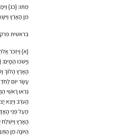
מֵתוּ: {כג} וַיִּמ
מִן הָאָרֶץ וַיִּשּׁ
בראשית פרק
{א} וַיִּזְכֹּר אֱל
וַיָּשֹׁכּוּ הַמָּיִם
הָאָרֶץ הָלוֹךְ וָש
עָשָׂר יוֹם לַחֹדֶש
נִרְאוּ רָאשֵׁי הֶהָ
הָעֹרֵב וַיֵּצֵא יָ
מֵעַל פְּנֵי הָאֲדָ
הָאָרֶץ וַיִּשְׁלַח 
הַיּוֹנָה מִן הַתֵּב