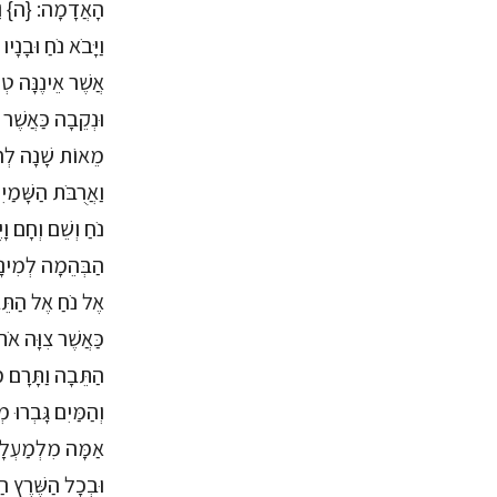
הָאֲדָמָה: {ה} וַיּ
וַיָּבֹא נֹחַ וּבָנָ
אֲשֶׁר אֵינֶנָּה ט
וּנְקֵבָה כַּאֲשֶׁר
מֵאוֹת שָׁנָה לְחַיּ
וַאֲרֻבֹּת הַשָּׁמַי
נֹחַ וְשֵׁם וְחָם וָ
הַבְּהֵמָה לְמִינָה
אֶל נֹחַ אֶל הַתֵּב
כַּאֲשֶׁר צִוָּה אֹתו
הַתֵּבָה וַתָּרָם מֵ
וְהַמַּיִם גָּבְרוּ
אַמָּה מִלְמַעְלָה 
וּבְכָל הַשֶּׁרֶץ ה