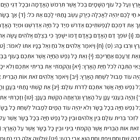
ָרֶץ וְעַל כָּל עוֹף הַשָּׁמָיִם בְּכֹל אֲשֶׁר תִּרְמֹשׂ הָאֲדָמָה וּבְכָל דְּגֵי הַיָּם בּ
חַי לָכֶם יִהְיֶה לְאָכְלָה כְּיֶרֶק עֵשֶׂב נָתַתִּי לָכֶם אֶת כֹּל: {ד} אַךְ בָּשָׂר 
ְ אֶת דִּמְכֶם לְנַפְשֹׁתֵיכֶם אֶדְרֹשׁ מִיַּד כָּל חַיָּה אֶדְרְשֶׁנּוּ וּמִיַּד הָאָד
 {ו} שֹׁפֵךְ דַּם הָאָדָם בָּאָדָם דָּמוֹ יִשָּׁפֵךְ כִּי בְּצֶלֶם אֱלֹהִים עָשָׂה אֶת
אָרֶץ וּרְבוּ בָהּ: (ס) {ח} וַיֹּאמֶר אֱלֹהִים אֶל נֹחַ וְאֶל בָּנָיו אִתּוֹ לֵאמֹר: {ט
וְאֶת זַרְעֲכֶם אַחֲרֵיכֶם: {י} וְאֵת כָּל נֶפֶשׁ הַחַיָּה אֲשֶׁר אִתְּכֶם בָּעוֹף בַּבּ
ְאֵי הַתֵּבָה לְכֹל חַיַּת הָאָרֶץ: {יא} וַהֲקִמֹתִי אֶת בְּרִיתִי אִתְּכֶם וְלֹא יִכָּ
ִהְיֶה עוֹד מַבּוּל לְשַׁחֵת הָאָרֶץ: {יב} וַיֹּאמֶר אֱלֹהִים זֹאת אוֹת הַבְּרִית אֲשׁ
כָּל נֶפֶשׁ חַיָּה אֲשֶׁר אִתְּכֶם לְדֹרֹת עוֹלָם: {יג} אֶת קַשְׁתִּי נָתַתִּי בֶּעָנָן וְה
 וְהָיָה בְּעַנְנִי עָנָן עַל הָאָרֶץ וְנִרְאֲתָה הַקֶּשֶׁת בֶּעָנָן: {טו} וְזָכַרְתִּי אֶת ב
כָּל נֶפֶשׁ חַיָּה בְּכָל בָּשָׂר וְלֹא יִהְיֶה עוֹד הַמַּיִם לְמַבּוּל לְשַׁחֵת כָּל בָּש
ָ לִזְכֹּר בְּרִית עוֹלָם בֵּין אֱלֹהִים וּבֵין כָּל נֶפֶשׁ חַיָּה בְּכָל בָּשָׂר אֲשֶׁר עַ
ֹאת אוֹת הַבְּרִית אֲשֶׁר הֲקִמֹתִי בֵּינִי וּבֵין כָּל בָּשָׂר אֲשֶׁר עַל הָאָרֶץ: (פ) 
ֵּבָה שֵׁם וְחָם וָיָפֶת וְחָם הוּא אֲבִי כְנָעַן: {יט} שְׁלֹשָׁה אֵלֶּה בְּנֵי נֹחַ וּמ