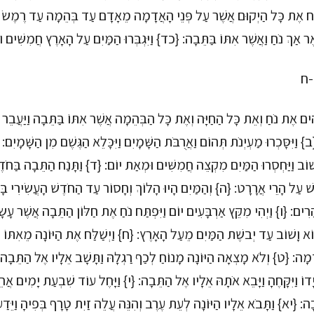
ַח אֶת כָּל הַיְקוּם אֲשֶׁר עַל פְּנֵי הָאֲדָמָה מֵאָדָם עַד בְּהֵמָה עַד רֶמֶשׂ וְעַד
ָאֶר אַךְ נֹחַ וַאֲשֶׁר אִתּוֹ בַּתֵּבָה: {כד} וַיִּגְבְּרוּ הַמַּיִם עַל הָאָרֶץ חֲמִשִּׁים 
-ח
ֹהִים אֶת נֹחַ וְאֵת כָּל הַחַיָּה וְאֶת כָּל הַבְּהֵמָה אֲשֶׁר אִתּוֹ בַּתֵּבָה וַיַּעֲב
: {ב} וַיִּסָּכְרוּ מַעְיְנֹת תְּהוֹם וַאֲרֻבֹּת הַשָּׁמָיִם וַיִּכָּלֵא הַגֶּשֶׁם מִן הַשָּׁמָיִם:
ׁוֹב וַיַּחְסְרוּ הַמַּיִם מִקְצֵה חֲמִשִּׁים וּמְאַת יוֹם: {ד} וַתָּנַח הַתֵּבָה בַּחֹדֶ
ׁ עַל הָרֵי אֲרָרָט: {ה} וְהַמַּיִם הָיוּ הָלוֹךְ וְחָסוֹר עַד הַחֹדֶשׁ הָעֲשִׂירִי בָּ
רִים: {ו} וַיְהִי מִקֵּץ אַרְבָּעִים יוֹם וַיִּפְתַּח נֹחַ אֶת חַלּוֹן הַתֵּבָה אֲשֶׁר עָשׂ
צוֹא וָשׁוֹב עַד יְבשֶׁת הַמַּיִם מֵעַל הָאָרֶץ: {ח} וַיְשַׁלַּח אֶת הַיּוֹנָה מֵאִתּוֹ ל
מָה: {ט} וְלֹא מָצְאָה הַיּוֹנָה מָנוֹחַ לְכַף רַגְלָהּ וַתָּשָׁב אֵלָיו אֶל הַתֵּבָה כ
יָדוֹ וַיִּקָּחֶהָ וַיָּבֵא אֹתָהּ אֵלָיו אֶל הַתֵּבָה: {י} וַיָּחֶל עוֹד שִׁבְעַת יָמִים אֲח
ָה: {יא} וַתָּבֹא אֵלָיו הַיּוֹנָה לְעֵת עֶרֶב וְהִנֵּה עֲלֵה זַיִת טָרָף בְּפִיהָ וַיֵּדַע