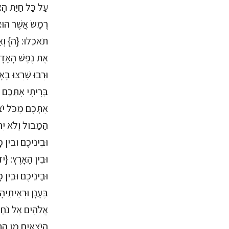
עַל כָּל חַיַּת הָא
רֶמֶשׂ אֲשֶׁר הוּא 
תֹאכֵלוּ: {ה} וְאַך
אֶת נֶפֶשׁ הָאָדָם:
וּרְבוּ שִׁרְצוּ בָ
בְּרִיתִי אִתְּכֶם 
אִתְּכֶם מִכֹּל יֹצ
הַמַּבּוּל וְלֹא י
וּבֵינֵיכֶם וּבֵין 
וּבֵין הָאָרֶץ: {יד}
וּבֵינֵיכֶם וּבֵין 
בֶּעָנָן וּרְאִיתִיה
אֱלֹהִים אֶל נֹחַ ז
הַיֹּצְאִים מִן הַת