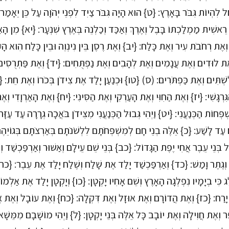
לִהְיוֹת גִּבֹּר בָּאָרֶץ: {ט} הוּא הָיָה גִּבֹּר צַיִד לִפְנֵי יְהֹוָה עַל כֵּן יֵאָמַר כּ
ִי רֵאשִׁית מַמְלַכְתּוֹ בָּבֶל וְאֶרֶךְ וְאַכַּד וְכַלְנֵה בְּאֶרֶץ שִׁנְעָר: {יא} מִן הָ
ֵה וְאֶת רְחֹבֹת עִיר וְאֶת כָּלַח: {יב} וְאֶת רֶסֶן בֵּין נִינְוֵה וּבֵין כָּלַח הִוא הָ
אֶת לוּדִים וְאֶת עֲנָמִים וְאֶת לְהָבִים וְאֶת נַפְתֻּחִים: {יד} וְאֶת פַּתְרֻסִים
לִשְׁתִּים וְאֶת כַּפְתֹּרִים: (ס) {טו} וּכְנַעַן יָלַד אֶת צִידֹן בְּכֹרוֹ וְאֶת חֵת: 
ִּרְגָּשִׁי: {יז} וְאֶת הַחִוִּי וְאֶת הָעַרְקִי וְאֶת הַסִּינִי: {יח} וְאֶת הָאַרְוָדִי וְ
ְׁפְּחוֹת הַכְּנַעֲנִי: {יט} וַיְהִי גְּבוּל הַכְּנַעֲנִי מִצִּידֹן בֹּאֲכָה גְרָרָה עַד עַ
ם עַד לָשַׁע: {כ} אֵלֶּה בְנֵי חָם לְמִשְׁפְּחֹתָם לִלְשֹׁנֹתָם בְּאַרְצֹתָם בְּגוֹיֵ
ל בְּנֵי עֵבֶר אֲחִי יֶפֶת הַגָּדוֹל: {כב} בְּנֵי שֵׁם עֵילָם וְאַשּׁוּר וְאַרְפַּכְשַׁד ו
וְגֶתֶר וָמַשׁ: {כד} וְאַרְפַּכְשַׁד יָלַד אֶת שָׁלַח וְשֶׁלַח יָלַד אֶת עֵבֶר: {כה} ו
 כִּי בְיָמָיו נִפְלְגָה הָאָרֶץ וְשֵׁם אָחִיו יָקְטָן: {כו} וְיָקְטָן יָלַד אֶת אַלְמו
 יָרַח: {כז} וְאֶת הֲדוֹרָם וְאֶת אוּזָל וְאֶת דִּקְלָה: {כח} וְאֶת עוֹבָל וְאֶת א
וְאֶת חֲוִילָה וְאֶת יוֹבָב כָּל אֵלֶּה בְּנֵי יָקְטָן: {ל} וַיְהִי מוֹשָׁבָם מִמֵּשׁ