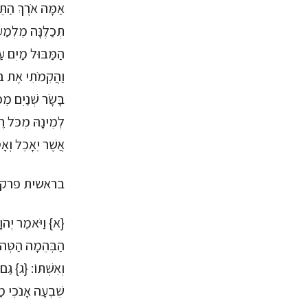
אַמָּה אֹרֶךְ הַתּ
תְּכַלֶּנָּה מִלְמַע
הַמַּבּוּל מַיִם עַ
וַהֲקִמֹתִי אֶת בְּר
בָּשָׂר שְׁנַיִם מִ
לְמִינָהּ מִכֹּל ר
אֲשֶׁר יֵאָכֵל וְאָ
בראשית פרק-
{א} וַיֹּאמֶר יְהֹו
הַבְּהֵמָה הַטְּהו
וְאִשְׁתּוֹ: {ג} גּ
שִׁבְעָה אָנֹכִי מַ