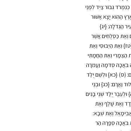
ְנִמְרֹד גִּבּוֹר צַיִד לִפְנֵי
אָרֶץ הַהִוא יָצָא אַשּׁוּר
עִיר הַגְּדֹלָה: {יג}
 וְאֶת כַּסְלֻחִים אֲשֶׁר
{טז} וְאֶת הַיְבוּסִי וְאֶת
אֶת הַצְּמָרִי וְאֶת הַחֲמָתִי
זָּה בֹּאֲכָה סְדֹמָה וַעֲמֹרָה
הֶם: (ס) {כא} וּלְשֵׁם יֻלַּד
ְלוּד וַאֲרָם: {כג} וּבְנֵי
ּלְעֵבֶר יֻלַּד שְׁנֵי בָנִים
ֹדָד וְאֶת שָׁלֶף וְאֶת
ֲבִימָאֵל וְאֶת שְׁבָא:
ָא בֹּאֲכָה סְפָרָה הַר