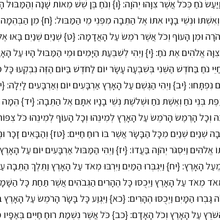
ַעַשׂ נֹחַ כְּכֹל אֲשֶׁר צִוָּהוּ יְהֹוָה: {ו} וְנֹחַ בֶּן שֵׁשׁ מֵאוֹת שָׁנָה וְהַמַּבּוּל
יו וְאִשְׁתּוֹ וּנְשֵׁי בָנָיו אִתּוֹ אֶל הַתֵּבָה מִפְּנֵי מֵי הַמַּבּוּל: {ח} מִן הַבְּהֵמ
ְהֹרָה וּמִן הָעוֹף וְכֹל אֲשֶׁר רֹמֵשׂ עַל הָאֲדָמָה: {ט} שְׁנַיִם שְׁנַיִם בָּאוּ אֶ
 צִוָּה אֱלֹהִים אֶת נֹחַ: {י} וַיְהִי לְשִׁבְעַת הַיָּמִים וּמֵי הַמַּבּוּל הָיוּ עַל הָא
ֵי נֹחַ בַּחֹדֶשׁ הַשֵּׁנִי בְּשִׁבְעָה עָשָׂר יוֹם לַחֹדֶשׁ בַּיּוֹם הַזֶּה נִבְקְעוּ כָּל 
ִם נִפְתָּחוּ: {יב} וַיְהִי הַגֶּשֶׁם עַל הָאָרֶץ אַרְבָּעִים יוֹם וְאַרְבָּעִים לָיְלָה: {י
יֶפֶת בְּנֵי נֹחַ וְאֵשֶׁת נֹחַ וּשְׁלֹשֶׁת נְשֵׁי בָנָיו אִתָּם אֶל הַתֵּבָה: {יד} הֵמָּה 
ּ וְכָל הָרֶמֶשׂ הָרֹמֵשׂ עַל הָאָרֶץ לְמִינֵהוּ וְכָל הָעוֹף לְמִינֵהוּ כֹּל צִפּוֹר כּ
ָה שְׁנַיִם שְׁנַיִם מִכָּל הַבָּשָׂר אֲשֶׁר בּוֹ רוּחַ חַיִּים: {טז} וְהַבָּאִים זָכָר וּנ
ֹ אֱלֹהִים וַיִּסְגֹּר יְהֹוָה בַּעֲדוֹ: {יז} וַיְהִי הַמַּבּוּל אַרְבָּעִים יוֹם עַל הָאָרֶץ וַי
עַל הָאָרֶץ: {יח} וַיִּגְבְּרוּ הַמַּיִם וַיִּרְבּוּ מְאֹד עַל הָאָרֶץ וַתֵּלֶךְ הַתֵּבָה ע
 מְאֹד מְאֹד עַל הָאָרֶץ וַיְכֻסּוּ כָּל הֶהָרִים הַגְּבֹהִים אֲשֶׁר תַּחַת כָּל הַשָּׁ
גָּבְרוּ הַמָּיִם וַיְכֻסּוּ הֶהָרִים: {כא} וַיִּגְוַע כָּל בָּשָׂר הָרֹמֵשׂ עַל הָאָרֶץ בּ
ַשֹּׁרֵץ עַל הָאָרֶץ וְכֹל הָאָדָם: {כב} כֹּל אֲשֶׁר נִשְׁמַת רוּחַ חַיִּים בְּאַפָּיו מ