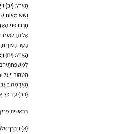
הָאָרֶץ: {יב} וַיִּ
וְשֵׁשׁ מֵאוֹת שָׁנ
חָרְבוּ פְּנֵי הָאֲ
אֶל נֹחַ לֵאמֹר: {ט
בָּשָׂר בָּעוֹף וּב
הָאָרֶץ: {יח} וַיֵּצ
לְמִשְׁפְּחֹתֵיהֶם 
הַטָּהוֹר וַיַּעַל 
הָאֲדָמָה בַּעֲבוּ
{כב} עֹד כָּל יְמֵי
בראשית פרק
{א} וַיְבָרֶךְ אֱלֹ