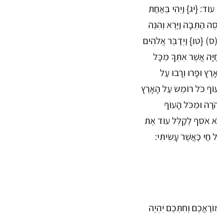
 עוֹד: {יג} וַיְהִי בְּאַחַת
ה הַתֵּבָה וַיַּרְא וְהִנֵּה
: (ס) {טו} וַיְדַבֵּר אֱלֹהִים
יָּה אֲשֶׁר אִתְּךָ מִכָּל
ֶץ וּפָרוּ וְרָבוּ עַל
 הָעוֹף כֹּל רוֹמֵשׂ עַל הָאָרֶץ
ְהֹרָה וּמִכֹּל הָעוֹף
וֹ לֹא אֹסִף לְקַלֵּל עוֹד אֶת
חַי כַּאֲשֶׁר עָשִׂיתִי:
וֹרַאֲכֶם וְחִתְּכֶם יִהְיֶה