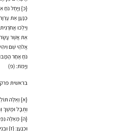
{כ} וַיָּחֶל נֹחַ אִי
כְנַעַן אֵת עֶרְוַת 
וַיֵּלְכוּ אֲחֹרַנִּ
אֵת אֲשֶׁר עָשָׂה ל
אֱלֹהֵי שֵׁם וִיהִי
נֹחַ אַחַר הַמַּבּו
וַיָּמֹת: (פ)
בראשית פרק-
{א} וְאֵלֶּה תּוֹלְד
וְתֻבָל וּמֶשֶׁךְ וְ
{ה} מֵאֵלֶּה נִפְרְד
וּכְנָעַן: {ז} וּבְ