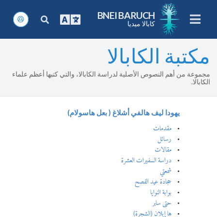
BNEI BARUCH
كابالا ميديا
مكتبة الكابالا
مجموعة من أهم النصوص الأصلية لدراسة الكابالا، والتي كتبها أعظم علماء
الكابالا.
يهودا ليف هالفي أشلاغ ( بعل هاسولام)
مقدمات
رسائل
مقالات
دراسة السفيرات العشرة
شمعتي
حجادة عيد الفصح
بوابة النوايا
حتى سابر
ها إيلان (الشجرة)