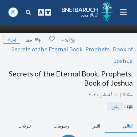
BNEI BARUCH
كابالا ميديا
إشتراك
علامة
حفظ
Secrets of the Eternal Book. Prophets, Book of
Joshua
Secrets of the Eternal Book. Prophets,
Book of Joshua
حلقة 9
|
١٦ أغسطس ٢٠٢١
:
Tags
يشوع
التالي
النص
رسومات
تنزيلات