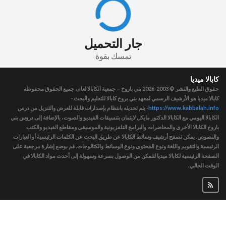
جار التحميل
تمسك بقوة
كابالا ميديا
حقوق الطبع والنشر © 2003-2026
بني باروخ – جمعية الكابالا لعام، جميع الحقوق محفوظة
كابالا ميديا هو الأرشيف الرسمي لمعهد بني بروخ كابالا للتعليم والبحث -
https://www.kabbalah.info
- يتم تحديثه بانتظام بإصدارات قابلة للعرض والتنزيل من درس
الكابالا اليومي مع الكابالا الدكتور مايكل لايتمان بتنسيقات الفيديو والصوت، بالإضافة إلى دروس بني
باروخ الكابالا الأخرى والمحاضرات والبرامج التلفزيونية والموسيقى ومقاطع الفيديو والكتب
والنصوص. يمكن تصفح أرشيف وسائط الكابالا عن طريق البحث عن الكلمات الرئيسية أو العبارات
الرئيسية والتقويم واللغة ونوع المحتوى ونوع الوسائط والكتالوجات. قم بوضع إشارة مرجعية على
الصفحة الرئيسية لكابالا ميديا لتتمكن من الوصول بسرعة وسهولة إلى أحدث مواد الكابالا في
الوقت الحالي.