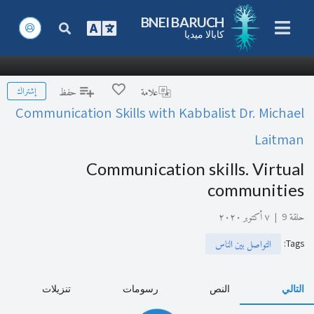
BNEI BARUCH
كابالا ميديا
إشتراك
علامة
حفظ
Communication Skills with Kabbalist Dr. Michael
Laitman
Communication skills. Virtual
communities
حلقة 9
|
٧ أكتوبر ٢٠٢٠
:
Tags
التواصل بين الناس
التالي
النص
رسومات
تنزيلات