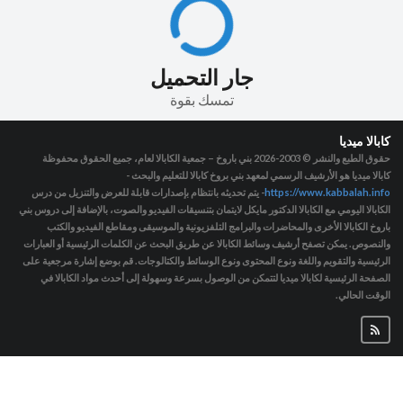
جار التحميل
تمسك بقوة
كابالا ميديا
حقوق الطبع والنشر © 2003-2026
بني باروخ – جمعية الكابالا لعام، جميع الحقوق محفوظة
كابالا ميديا هو الأرشيف الرسمي لمعهد بني بروخ كابالا للتعليم والبحث -
https://www.kabbalah.info
- يتم تحديثه بانتظام بإصدارات قابلة للعرض والتنزيل من درس
الكابالا اليومي مع الكابالا الدكتور مايكل لايتمان بتنسيقات الفيديو والصوت، بالإضافة إلى دروس بني
باروخ الكابالا الأخرى والمحاضرات والبرامج التلفزيونية والموسيقى ومقاطع الفيديو والكتب
والنصوص. يمكن تصفح أرشيف وسائط الكابالا عن طريق البحث عن الكلمات الرئيسية أو العبارات
الرئيسية والتقويم واللغة ونوع المحتوى ونوع الوسائط والكتالوجات. قم بوضع إشارة مرجعية على
الصفحة الرئيسية لكابالا ميديا لتتمكن من الوصول بسرعة وسهولة إلى أحدث مواد الكابالا في
الوقت الحالي.