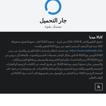
جار التحميل
تمسك بقوة
كابالا ميديا
حقوق الطبع والنشر © 2003-2026
بني باروخ – جمعية الكابالا لعام، جميع الحقوق محفوظة
كابالا ميديا هو الأرشيف الرسمي لمعهد بني بروخ كابالا للتعليم والبحث -
https://www.kabbalah.info
- يتم تحديثه بانتظام بإصدارات قابلة للعرض والتنزيل من درس
الكابالا اليومي مع الكابالا الدكتور مايكل لايتمان بتنسيقات الفيديو والصوت، بالإضافة إلى دروس بني
باروخ الكابالا الأخرى والمحاضرات والبرامج التلفزيونية والموسيقى ومقاطع الفيديو والكتب
والنصوص. يمكن تصفح أرشيف وسائط الكابالا عن طريق البحث عن الكلمات الرئيسية أو العبارات
الرئيسية والتقويم واللغة ونوع المحتوى ونوع الوسائط والكتالوجات. قم بوضع إشارة مرجعية على
الصفحة الرئيسية لكابالا ميديا لتتمكن من الوصول بسرعة وسهولة إلى أحدث مواد الكابالا في
الوقت الحالي.