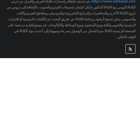
https://www.kabbalah.info
- يتم تحديثه بانتظام بإصدارات قابلة للعرض والتنزيل من درس
الكابالا اليومي مع الكابالا الدكتور مايكل لايتمان بتنسيقات الفيديو والصوت، بالإضافة إلى دروس بني
باروخ الكابالا الأخرى والمحاضرات والبرامج التلفزيونية والموسيقى ومقاطع الفيديو والكتب
والنصوص. يمكن تصفح أرشيف وسائط الكابالا عن طريق البحث عن الكلمات الرئيسية أو العبارات
الرئيسية والتقويم واللغة ونوع المحتوى ونوع الوسائط والكتالوجات. قم بوضع إشارة مرجعية على
الصفحة الرئيسية لكابالا ميديا لتتمكن من الوصول بسرعة وسهولة إلى أحدث مواد الكابالا في
الوقت الحالي.