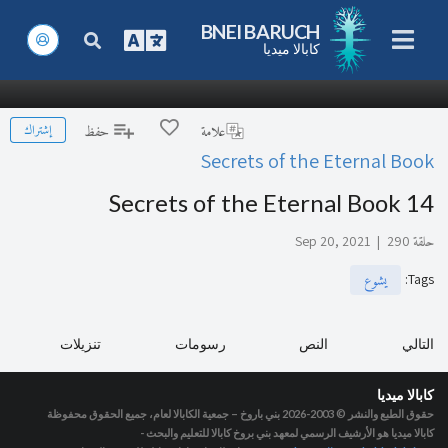
BNEI BARUCH
كابالا ميديا
إشتراك
علامة
حفظ
Secrets of the Eternal Book
Secrets of the Eternal Book 14
حلقة 290
|
Sep 20, 2021
:
Tags
يشوع
التالي
النص
رسومات
تنزيلات
كابالا ميديا
حقوق الطبع والنشر © 2003-2026
بني باروخ – جمعية الكابالا لعام، جميع الحقوق محفوظة
كابالا ميديا هو الأرشيف الرسمي لمعهد بني بروخ كابالا للتعليم والبحث -