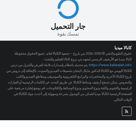
جار التحميل
تمسك بقوة
كابالا ميديا
حقوق الطبع والنشر © 2003-2026
بني باروخ – جمعية الكابالا لعام، جميع الحقوق محفوظة
كابالا ميديا هو الأرشيف الرسمي لمعهد بني بروخ كابالا للتعليم والبحث -
https://www.kabbalah.info
- يتم تحديثه بانتظام بإصدارات قابلة للعرض والتنزيل من درس
الكابالا اليومي مع الكابالا الدكتور مايكل لايتمان بتنسيقات الفيديو والصوت، بالإضافة إلى دروس بني
باروخ الكابالا الأخرى والمحاضرات والبرامج التلفزيونية والموسيقى ومقاطع الفيديو والكتب
والنصوص. يمكن تصفح أرشيف وسائط الكابالا عن طريق البحث عن الكلمات الرئيسية أو العبارات
الرئيسية والتقويم واللغة ونوع المحتوى ونوع الوسائط والكتالوجات. قم بوضع إشارة مرجعية على
الصفحة الرئيسية لكابالا ميديا لتتمكن من الوصول بسرعة وسهولة إلى أحدث مواد الكابالا في
الوقت الحالي.