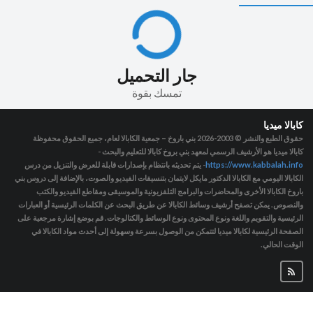
جار التحميل
تمسك بقوة
كابالا ميديا
حقوق الطبع والنشر © 2003-2026
بني باروخ – جمعية الكابالا لعام، جميع الحقوق محفوظة
كابالا ميديا هو الأرشيف الرسمي لمعهد بني بروخ كابالا للتعليم والبحث -
https://www.kabbalah.info
- يتم تحديثه بانتظام بإصدارات قابلة للعرض والتنزيل من درس
الكابالا اليومي مع الكابالا الدكتور مايكل لايتمان بتنسيقات الفيديو والصوت، بالإضافة إلى دروس بني
باروخ الكابالا الأخرى والمحاضرات والبرامج التلفزيونية والموسيقى ومقاطع الفيديو والكتب
والنصوص. يمكن تصفح أرشيف وسائط الكابالا عن طريق البحث عن الكلمات الرئيسية أو العبارات
الرئيسية والتقويم واللغة ونوع المحتوى ونوع الوسائط والكتالوجات. قم بوضع إشارة مرجعية على
الصفحة الرئيسية لكابالا ميديا لتتمكن من الوصول بسرعة وسهولة إلى أحدث مواد الكابالا في
الوقت الحالي.