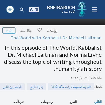
BNEI BARUCH
كابالا ميديا
إشتراك
علامة
حفظ
The World with Kabbalist Dr. Michael Laitman
In this episode of The World, Kabbalist
Dr. Michael Laitman and Norma Livne
discuss the topic of writing throughout
humanity’s history.
حلقة 220
|
١٢ يناير ٢٠٢٣
:
Tags
الطريقة الصحيحة لدراسة حكمة الكابالا
إدراك الواقع
التواصل بين الناس
التالي
النص
رسومات
تنزيلات