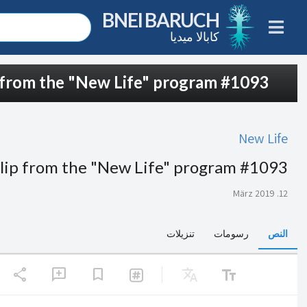
BNEI BARUCH
كابالا ميديا
 from the "New Life" program #1093
New Life
lip from the "New Life" program #1093
12. März 2019
النص
رسومات
تنزيلات
share
Translate
text_fields
add_comment
bookmark