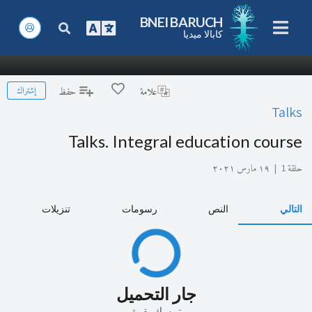
BNEI BARUCH
كابالا ميديا
إشتراك
علامة
حفظ
Talks
Talks. Integral education course
حلقة 1
|
١٩ مارس ٢٠٢١
التالي
النص
رسومات
تنزيلات
جار التحميل
تمسك بقوة