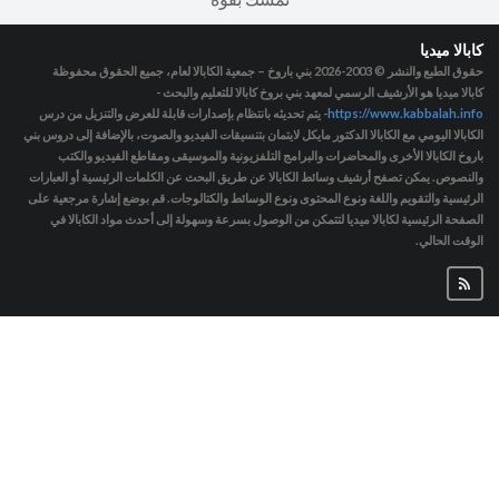
كابالا ميديا
حقوق الطبع والنشر © 2003-2026
بني باروخ – جمعية الكابالا لعام، جميع الحقوق محفوظة
كابالا ميديا هو الأرشيف الرسمي لمعهد بني بروخ كابالا للتعليم والبحث -
https://www.kabbalah.info
- يتم تحديثه بانتظام بإصدارات قابلة للعرض والتنزيل من درس
الكابالا اليومي مع الكابالا الدكتور مايكل لايتمان بتنسيقات الفيديو والصوت، بالإضافة إلى دروس بني
باروخ الكابالا الأخرى والمحاضرات والبرامج التلفزيونية والموسيقى ومقاطع الفيديو والكتب
والنصوص. يمكن تصفح أرشيف وسائط الكابالا عن طريق البحث عن الكلمات الرئيسية أو العبارات
الرئيسية والتقويم واللغة ونوع المحتوى ونوع الوسائط والكتالوجات. قم بوضع إشارة مرجعية على
الصفحة الرئيسية لكابالا ميديا لتتمكن من الوصول بسرعة وسهولة إلى أحدث مواد الكابالا في
الوقت الحالي.