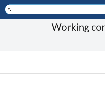
Working con