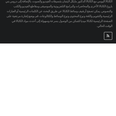
الكابالا اليومي مع الكابالا الدكتور مايكل لايتمان بتنسيقات الفيديو والصوت، بالإضافة إلى دروس بني
باروخ الكابالا الأخرى والمحاضرات والبرامج التلفزيونية والموسيقى ومقاطع الفيديو والكتب
والنصوص. يمكن تصفح أرشيف وسائط الكابالا عن طريق البحث عن الكلمات الرئيسية أو العبارات
الرئيسية والتقويم واللغة ونوع المحتوى ونوع الوسائط والكتالوجات. قم بوضع إشارة مرجعية على
الصفحة الرئيسية لكابالا ميديا لتتمكن من الوصول بسرعة وسهولة إلى أحدث مواد الكابالا في
الوقت الحالي.