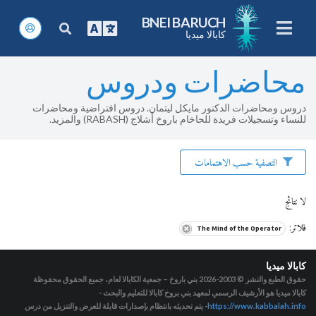
BNEI BARUCH
كابالا ميديا
محاضرات ودروس
دروس ومحاضرات الدكتور مايكل ليتمان. دروس افتراضية ومحاضرات
للنساء وتسجيلات فريدة للحاخام باروخ أشلاج (RABASH) والمزيد.
التصفية حسب الاهتمامات
لا نتائج
فلاتر
:
The Mind of the Operator
كابالا ميديا
حقوق الطبع والنشر © 2003-2026
بني باروخ – جمعية الكابالا لعام، جميع الحقوق محفوظة
كابالا ميديا هو الأرشيف الرسمي لمعهد بني بروخ كابالا للتعليم والبحث -
https://www.kabbalah.info
- يتم تحديثه بانتظام بإصدارات قابلة للعرض والتنزيل من درس