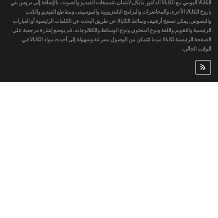
الكابالا اليومي مع الكابالا الدكتور مايكل لايتمان بتنسيقات الفيديو والصوت، بالإضافة إلى دروس بني
باروخ الكابالا الأخرى والمحاضرات والبرامج التلفزيونية والموسيقى ومقاطع الفيديو والكتب
والنصوص. يمكن تصفح أرشيف وسائط الكابالا عن طريق البحث عن الكلمات الرئيسية أو العبارات
الرئيسية والتقويم واللغة ونوع المحتوى ونوع الوسائط والكتالوجات. قم بوضع إشارة مرجعية على
الصفحة الرئيسية لكابالا ميديا لتتمكن من الوصول بسرعة وسهولة إلى أحدث مواد الكابالا في
الوقت الحالي.