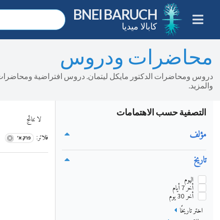
BNEI BARUCH
كابالا ميديا
محاضرات ودروس
والمزيد.
التصفية حسب الاهتمامات
لا نتائج
مؤلف
فلاتر
:
פרק א'
تاريخ
اليوم
أخر 7 أيام
أخر 30 يوم
اختر تاريخًا