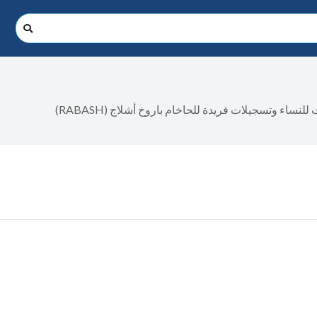
دروس ومحاضرات الدكتور مايكل ليتمان. دروس افتراضية ومحاضرات للنساء وتسجيلات فريدة للحاخام باروخ أشلاج (RABASH)