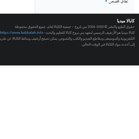
نطاق مخصص
كابالا ميديا
حقوق الطبع والنشر © 2003-2026
بني باروخ – جمعية الكابالا لعام، جميع الحقوق محفوظة
كابالا ميديا هو الأرشيف الرسمي لمعهد بني بروخ كابالا للتعليم والبحث -
https://www.kabbalah.info
التلفزيونية والموسيقى ومقاطع الفيديو والكتب والنصوص. يمكن تصفح أرشيف وسائط الكابالا عن طريق ا
إلى أحدث مواد الكابالا في الوقت الحالي.