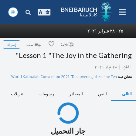
BNEI BARUCH
كابالا ميديا
٢٥ - ٢٨ فبراير ٢٠٢١
إشتراك
علامة
حفظ
Lesson 1 "The Joy in the Gathering"
1 الجزء
|
٢٥ فبراير ٢٠٢١
متعلق ب:
World Kabbalah Convention 2021 "Discovering Life in the Ten"
التالي
النص
المصادر
رسومات
تنزيلات
جار التحميل