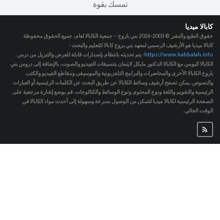
تمسك بقوة
كابالا ميديا
حقوق الطبع والنشر © 2003-2026
بني باروخ – جمعية الكابالا لعام، جميع الحقوق محفوظة
كابالا ميديا هو الأرشيف الرسمي لمعهد بني بروخ كابالا للتعليم والبحث -
https://www.kabbalah.info
- يتم تحديثه بانتظام بإصدارات قابلة للعرض والتنزيل من درس
الكابالا اليومي مع الكابالا الدكتور مايكل لايتمان بتنسيقات الفيديو والصوت، بالإضافة إلى دروس بني
باروخ الكابالا الأخرى والمحاضرات والبرامج التلفزيونية والموسيقى ومقاطع الفيديو والكتب
والنصوص. يمكن تصفح أرشيف وسائط الكابالا عن طريق البحث عن الكلمات الرئيسية أو العبارات
الرئيسية والتقويم واللغة ونوع المحتوى ونوع الوسائط والكتالوجات. قم بوضع إشارة مرجعية على
الصفحة الرئيسية لكابالا ميديا لتتمكن من الوصول بسرعة وسهولة إلى أحدث مواد الكابالا في
الوقت الحالي.